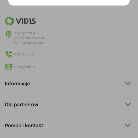
Logistyczna 4
Bielany Wrocławskie
55-040 Kobierzyce
71 33 880 00
biuro@vidis.pl
Informacje
Dla partnerów
Pomoc i kontakt