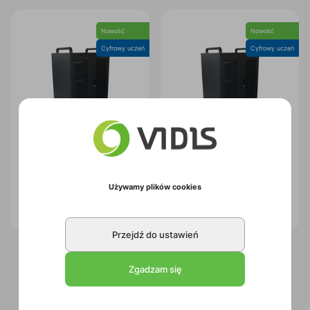
Nowość
Nowość
Cyfrowy uczeń
Cyfrowy uczeń
Szafka do ładowania
Szafka do ładowania
Używamy plików cookies
laptopów Avtek Charging
laptopów Avtek Charging
Cart 32
Cart 16 Server
Kod:
1MV158
Kod:
1MV140
Przejdź do ustawień
Zgadzam się
1