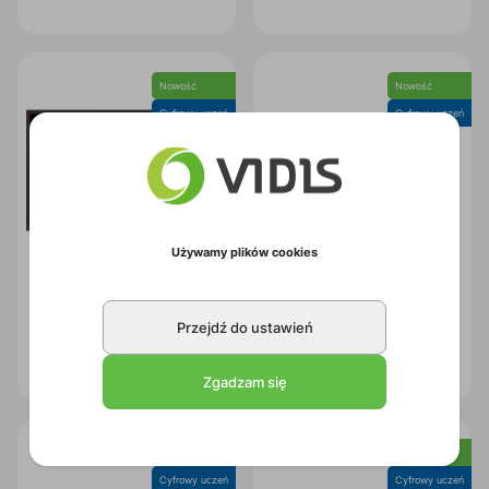
Nowość
Nowość
Cyfrowy uczeń
Cyfrowy uczeń
Używamy plików cookies
Monitor interaktywny Avtek
Avtek OPS i5 13450HX 8GB
Przejdź do ustawień
TS 9 Mate G 65
256GB/Win 11 Pro
Kod:
1TV436
Kod:
1TV429
Zgadzam się
Nowość
Nowość
Cyfrowy uczeń
Cyfrowy uczeń