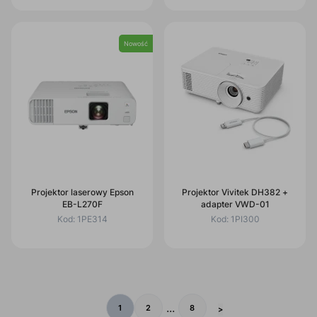
Nowość
Projektor laserowy Epson
Projektor Vivitek DH382 +
EB-L270F
adapter VWD-01
Kod:
1PE314
Kod:
1PI300
...
1
2
8
>