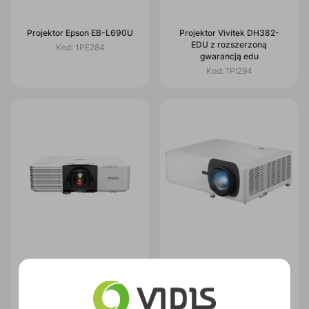
Projektor Epson EB-L690U
Projektor Vivitek DH382-
EDU z rozszerzoną
Kod:
1PE284
gwarancją edu
Kod:
1PI294
Projektor laserowy Epson
Projektor ViewSonic LS901-
EB-L790U
4K
Kod:
1PE302
Kod:
1PD178