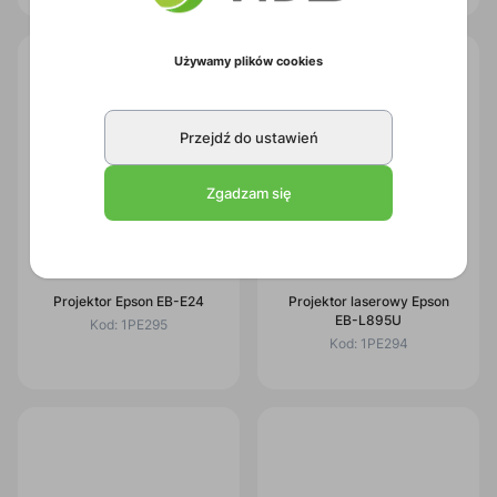
Używamy plików cookies
Przejdź do ustawień
Zgadzam się
Projektor Epson EB-E24
Projektor laserowy Epson
EB-L895U
Kod:
1PE295
Kod:
1PE294