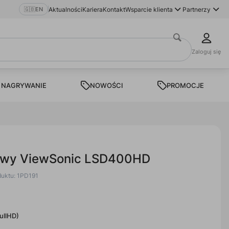
🇬🇧
EN
Aktualności
Kariera
Kontakt
Wsparcie klienta
Partnerzy
Zaloguj się
 NAGRYWANIE
NOWOŚCI
PROMOCJE
rowy ViewSonic LSD400HD
duktu: 1PD191
ullHD)