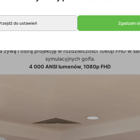
Przejdź do ustawień
Zgadzam si
Jasny obraz w dużych obiektach
wą i ostrą projekcję w rozdzielczości 1080p FHD w salac
symulacyjnych golfa.
4 000 ANSI lumenów, 1080p FHD