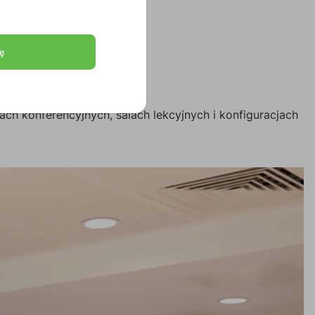
ę
h konferencyjnych, salach lekcyjnych i konfiguracjach