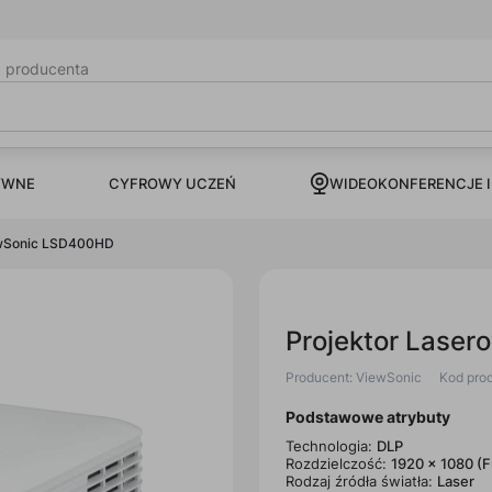
b producenta
CYFROWY UCZEŃ
YWNE
WIDEOKONFERENCJE I
ewSonic LSD400HD
Projektor Lase
Producent: ViewSonic
Kod pro
Podstawowe atrybuty
Technologia:
DLP
Rozdzielczość:
1920 x 1080 (F
Rodzaj źródła światła:
Laser