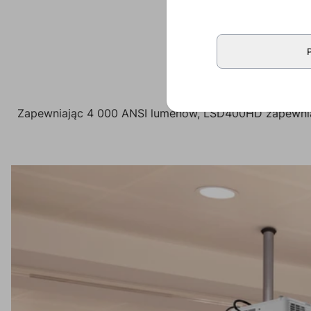
Zapewniając 4 000 ANSI lumenów, LSD400HD zapewnia ży