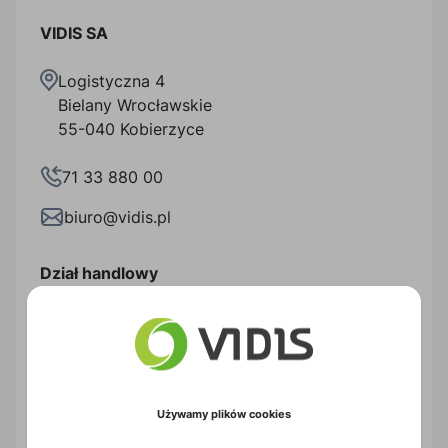
VIDIS SA
Logistyczna 4
Bielany Wrocławskie
55-040 Kobierzyce
71 33 880 00
biuro@vidis.pl
Dział handlowy
71 33 880 10
08:00 - 17:00 (w piątki do 16:00)
handlowy@vidis.pl
Używamy plików cookies