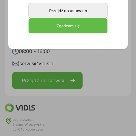
Przejdź do działu
Przejdź do ustawień
Serwis
Zgadzam się
71 33 880 20
08:00 - 16:00
serwis@vidis.pl
Przejdź do serwisu
Logistyczna 4
Bielany Wrocławskie
55-040 Kobierzyce