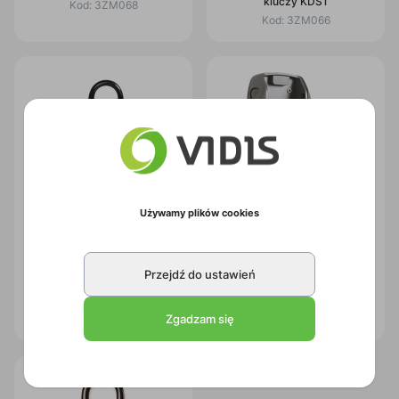
kluczy KDS1
Kod:
3ZM068
Kod:
3ZM066
Używamy plików cookies
Kasetka na klucze HD z
Kasetka na klucze HD z
Przejdź do ustawień
zamkiem szyfrowym i szeklą
zamkiem szyfrowym Master
Master Lock 5414EURD
Lock 5415EURD
Zgadzam się
Kod:
3ZM034
Kod:
3ZM033