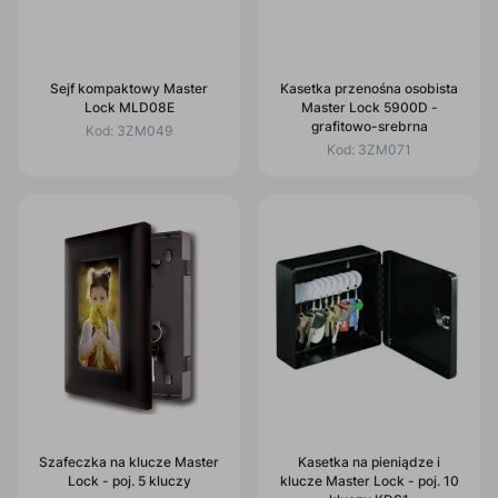
Sejf kompaktowy Master
Kasetka przenośna osobista
Lock MLD08E
Master Lock 5900D -
grafitowo-srebrna
Kod:
3ZM049
Kod:
3ZM071
Szafeczka na klucze Master
Kasetka na pieniądze i
Lock - poj. 5 kluczy
klucze Master Lock - poj. 10