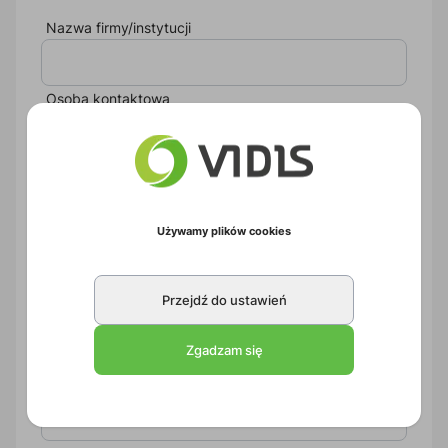
Nazwa firmy/instytucji
Osoba kontaktowa
Telefon
Używamy plików cookies
E-mail
Przejdź do ustawień
Powtórz e-mail
Zgadzam się
Ulica