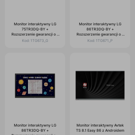
Monitor interaktywny LG
Monitor interaktywny LG
75TR3DQ-BY +
86TR3DQ-BY +
Rozszerzenie gwarancji o 2
Rozszerzenie gwarancji o 2
lata
lata + Uchwyt naścienny
Kod:
1TG673_G
Kod:
1TG671_P
Monitor interaktywny LG
Monitor interaktywny Avtek
86TR3DQ-BY +
TS 8.1 Easy 86 z Androidem