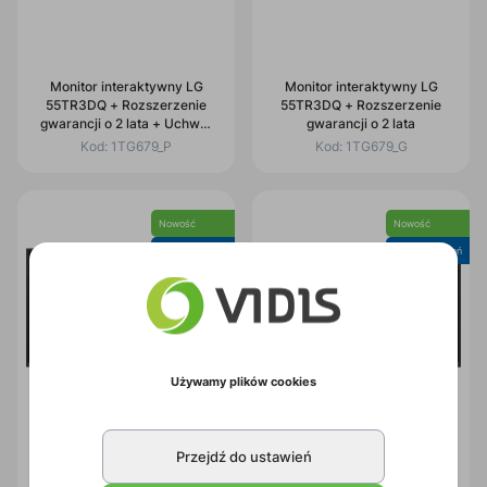
Monitor interaktywny LG
Monitor interaktywny LG
55TR3DQ + Rozszerzenie
55TR3DQ + Rozszerzenie
gwarancji o 2 lata + Uchwyt
gwarancji o 2 lata
naścienny
Kod:
1TG679_P
Kod:
1TG679_G
Nowość
Nowość
Cyfrowy uczeń
Cyfrowy uczeń
Używamy plików cookies
Monitor interaktywny Avtek
Monitor interaktywny Avtek
Przejdź do ustawień
TS 9 Mate G 86
TS 9 Mate G 75