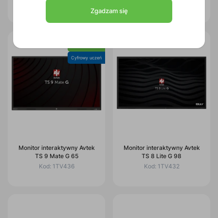
Kod:
1TV438
Kod:
1TV437
Zgadzam się
Nowość
Cyfrowy uczeń
Monitor interaktywny Avtek
Monitor interaktywny Avtek
TS 9 Mate G 65
TS 8 Lite G 98
Kod:
1TV436
Kod:
1TV432