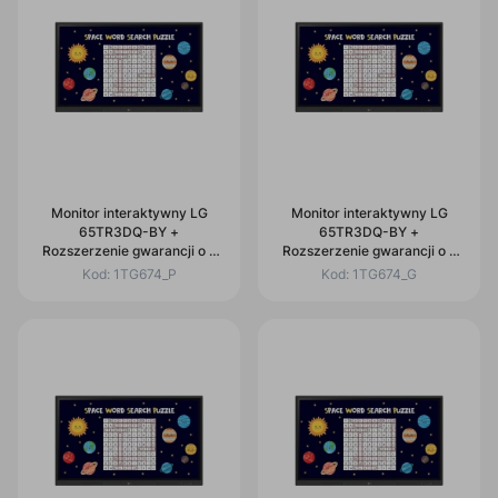
Monitor interaktywny LG
Monitor interaktywny LG
65TR3DQ-BY +
65TR3DQ-BY +
Rozszerzenie gwarancji o 2
Rozszerzenie gwarancji o 2
lata + Uchwyt naścienny
lata
Kod:
1TG674_P
Kod:
1TG674_G