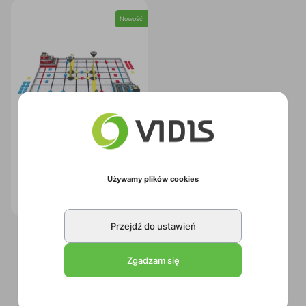
Nowość
VEX IQ zestaw elementów do
gry "Level Up"
Używamy plików cookies
Kod:
1TVI125
Przejdź do ustawień
Zgadzam się
1