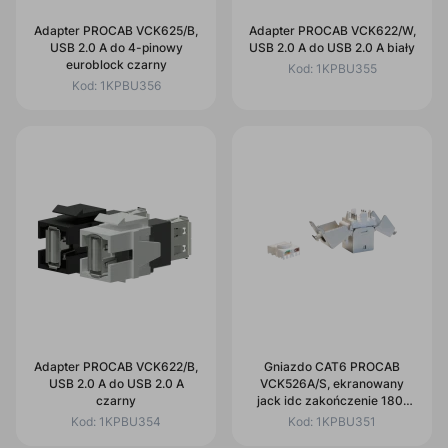
Adapter PROCAB VCK625/B,
Adapter PROCAB VCK622/W,
USB 2.0 A do 4-pinowy
USB 2.0 A do USB 2.0 A biały
euroblock czarny
Kod:
1KPBU355
Kod:
1KPBU356
Adapter PROCAB VCK622/B,
Gniazdo CAT6 PROCAB
USB 2.0 A do USB 2.0 A
VCK526A/S, ekranowany
czarny
jack idc zakończenie 180°
Ekranowany
Kod:
1KPBU354
Kod:
1KPBU351