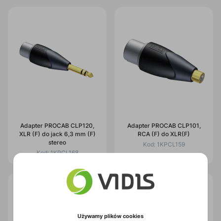
Adapter PROCAB CLP120,
Adapter PROCAB CLP101,
XLR (F) do jack 6,3 mm (F)
RCA (F) do XLR(F)
stereo
Kod:
1KPCL159
Kod:
1KPCL168
Używamy plików cookies