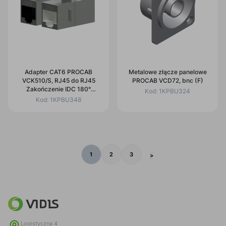
Adapter CAT6 PROCAB
Metalowe złącze panelowe
VCK510/S, RJ45 do RJ45
PROCAB VCD72, bnc (F)
Zakończenie IDC 180°
Kod:
1KPBU324
Ekranowane
Kod:
1KPBU348
1
2
3
>
Logistyczna 4