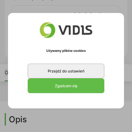
69,00 zł
brutto
Zapytaj o produkt
PDF produktu
Używamy plików cookies
Przejdź do ustawień
Opis
Zgadzam się
Opis