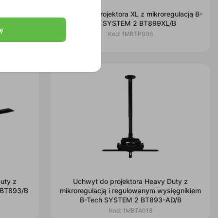
lacją i
Uchwyt do projektora XL z mikroregulacją B-
ch SYSTEM
Tech SYSTEM 2 BT899XL/B
ę
Kod:
1MBTP006
uty z
Uchwyt do projektora Heavy Duty z
 BT893/B
mikroregulacją i regulowanym wysięgnikiem
B-Tech SYSTEM 2 BT893-AD/B
Kod:
1MBTA018