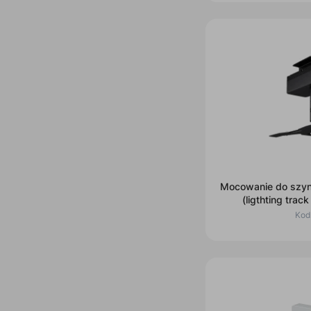
Mocowanie do szyn
(ligthting tra
Kod