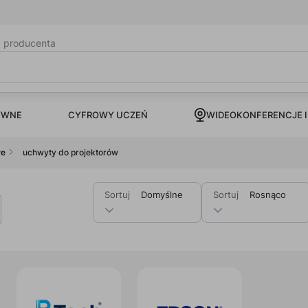
b producenta
CYFROWY UCZEŃ
YWNE
WIDEOKONFERENCJE I
we
uchwyty do projektorów
Sortuj
Domyślne
Sortuj
Rosnąco