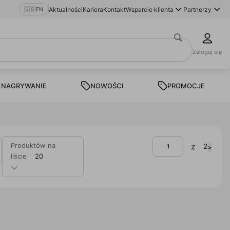
🇬🇧
EN
Aktualności
Kariera
Kontakt
Wsparcie klienta
Partnerzy
Zaloguj się
 NAGRYWANIE
NOWOŚCI
PROMOCJE
Produktów na
z
2
>
liście
20