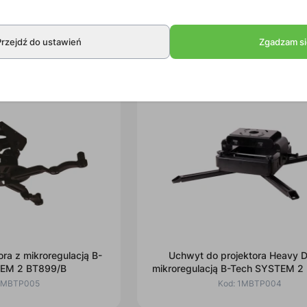
ora z mikroregulacją i
Uchwyt do projektora z mikroregu
.5m B-Tech SYSTEM 2
regulowanym wysięgnikiem B-Te
Przejdź do ustawień
Zgadzam si
-FD150/BB
2 BT899-AD/B
1MBTP011
Kod:
1MBTP007
ra z mikroregulacją B-
Uchwyt do projektora Heavy D
EM 2 BT899/B
mikroregulacją B-Tech SYSTEM 2
1MBTP005
Kod:
1MBTP004