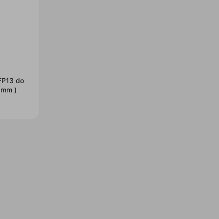
FP13 do
8mm )