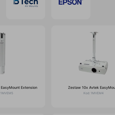
 EasyMount Extension
Zestaw 10x Avtek EasyMou
:
1MVEM5
Kod:
1MVEM4