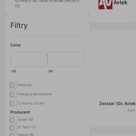
uchwyty do tablic interaktywnych
(1)
Filtry
Cena
od
do
Nowość
Pokazuj archiwalne
Cyfrowy uczeń
Zestaw 10x Avtek
Kod
Producent
Avtek (8)
B-Tech (7)
Epson (6)