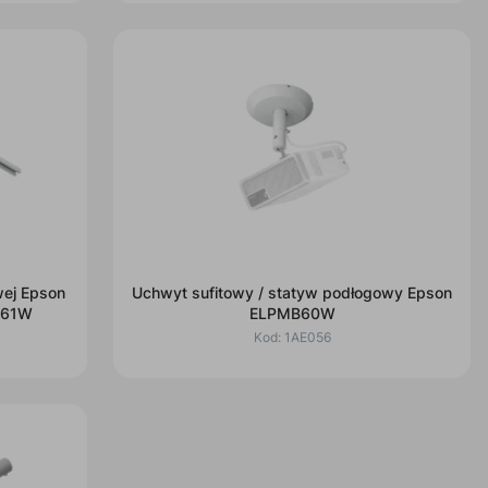
son
Uchwyt sufitowy / statyw podłogowy Epson
MB61W
ELPMB60W
Kod:
1AE056