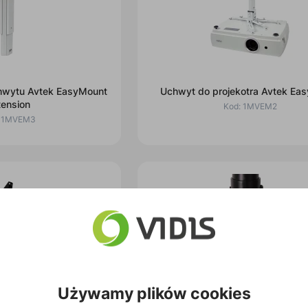
chwytu Avtek EasyMount
Uchwyt do projekotra Avtek Ea
tension
Kod:
1MVEM2
:
1MVEM3
Używamy plików cookies