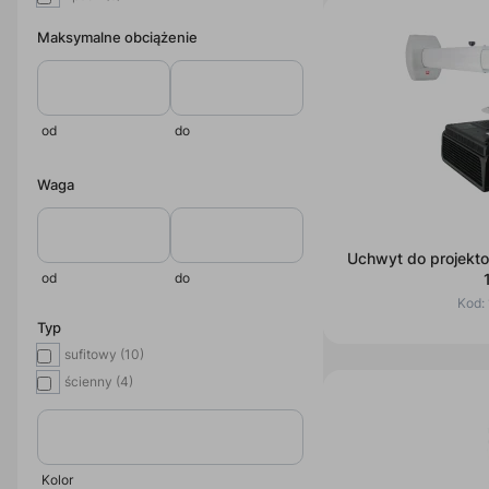
Maksymalne obciążenie
od
do
Waga
Uchwyt do projekto
od
do
Kod:
Typ
sufitowy (10)
ścienny (4)
Kolor