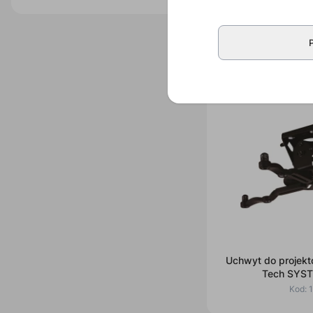
Uchwyt do projekt
wysięgnikiem 1
BT899
Kod:
Uchwyt do projekto
Tech SYST
Kod: