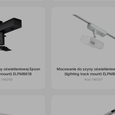
y oświetleniowej Epson
Mocowanie do szyny oświetleniowej Ep
ck mount) ELPMB61B
(ligthting track mount) ELP
:
1AE058
Kod:
1AE057