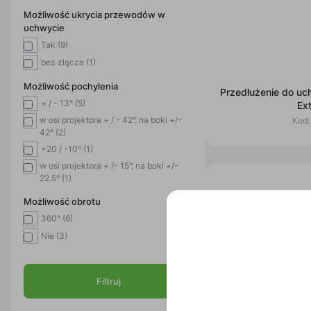
Możliwość ukrycia przewodów w
uchwycie
Tak (9)
bez złącza (1)
Możliwość pochylenia
Przedłużenie do u
+ / - 13° (5)
Ex
w osi projektora + / - 42°, na boki +/-
Kod
42° (2)
+20 / -10° (1)
w osi projektora + /- 15°, na boki +/-
22.5° (1)
Możliwość obrotu
360° (6)
Nie (3)
Filtruj