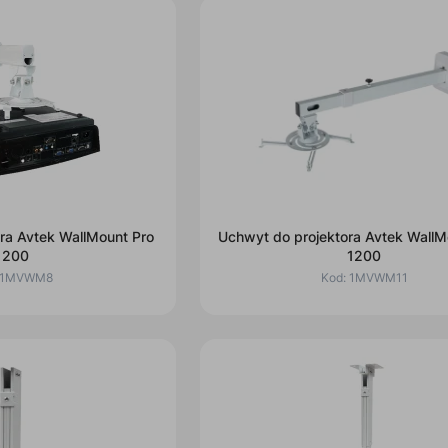
ra Avtek WallMount Pro
Uchwyt do projektora Avtek WallM
1200
1200
1MVWM8
Kod:
1MVWM11