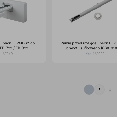
Epson ELPMB62 do
Ramię przedłużające Epson ELP
 EB-7xx / EB-8xx
uchwytu sufitowego (668-91
:
1AE040
Kod:
1AE030
1
2
>