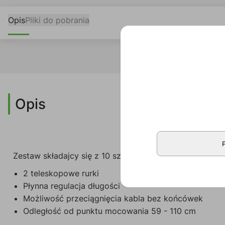
Opis
Pliki do pobrania
Opis
Zestaw składajcy się z 10 szt. przedłużeń do uchwytu 
2 teleskopowe rurki
Płynna regulacja długości
Możliwość przeciągnięcia kabla bez końcówek
Odległość od punktu mocowania 59 - 110 cm