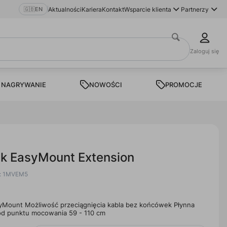
🇬🇧
EN
Aktualności
Kariera
Kontakt
Wsparcie klienta
Partnerzy
Zaloguj się
 NAGRYWANIE
NOWOŚCI
PROMOCJE
ek EasyMount Extension
u: 1MVEM5
yMount Możliwość przeciągnięcia kabla bez końcówek Płynna
 od punktu mocowania 59 - 110 cm