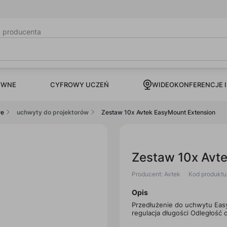
b producenta
CYFROWY UCZEŃ
YWNE
WIDEOKONFERENCJE I
we
uchwyty do projektorów
Zestaw 10x Avtek EasyMount Extension
Zestaw 10x Avt
Producent: Avtek
Kod produkt
Opis
Przedłużenie do uchwytu Eas
regulacja długości Odległość