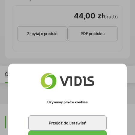
44,00 zł
brutto
Zapytaj o produkt
PDF produktu
Opis
Używamy plików cookies
Opis
Przejdź do ustawień