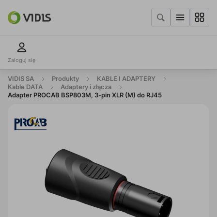
Zaloguj się
VIDIS SA
Produkty
KABLE I ADAPTERY
Kable DATA
Adaptery i złącza
Adapter PROCAB BSP803M, 3-pin XLR (M) do RJ45