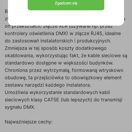
Zgadzam się
BSP803M to adapter przekształcający 3-pinowe
złącze męskiego XLR na złącze proste RJ45. Pozwala
on przekształcić złącze XLR (używane np. przez
kontrolery oświetlenia DMX) w złącze RJ45, idealne
do zastosowań instalatorskich i produkcyjnych.
Zmniejsza w tej sposób koszty dodatkowego
okablowania, wykorzystując fakt, że kable sieciowe są
standardowo dostępne w większości budynków.
Chroniona przez wytrzymałą, formowaną wtryskowo
obudowę, ta przejściówka to obowiązkowy element
zestawu narzędzi każdego instalatora.
Umożliwia wykorzystanie standardowych kabli
sieciowych klasy CAT5E (lub lepszych) do transmisji
sygnału DMX.
Najważniejsze cechy: