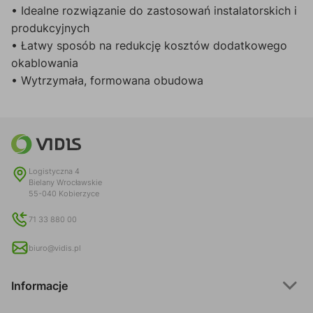
• Idealne rozwiązanie do zastosowań instalatorskich i
produkcyjnych
• Łatwy sposób na redukcję kosztów dodatkowego
okablowania
• Wytrzymała, formowana obudowa
Logistyczna 4
Bielany Wrocławskie
55-040 Kobierzyce
71 33 880 00
biuro@vidis.pl
Informacje