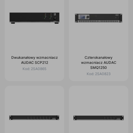
Dwukanałowy wzmacniacz
Czterokanałowy
AUDAC SCP212
wzmacniacz AUDAC
SMQ1250
Kod:
2SA0865
Kod:
2SA0823