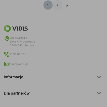
1
2
>
Logistyczna 4
Bielany Wrocławskie
55-040 Kobierzyce
71 33 880 00
biuro@vidis.pl
Informacje
Dla partnerów