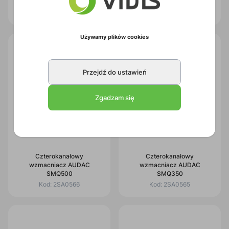
SMQ750
Kod:
2SA0813
Kod:
2SA0567
Używamy plików cookies
Przejdź do ustawień
Zgadzam się
Czterokanałowy
Czterokanałowy
wzmacniacz AUDAC
wzmacniacz AUDAC
SMQ500
SMQ350
Kod:
2SA0566
Kod:
2SA0565