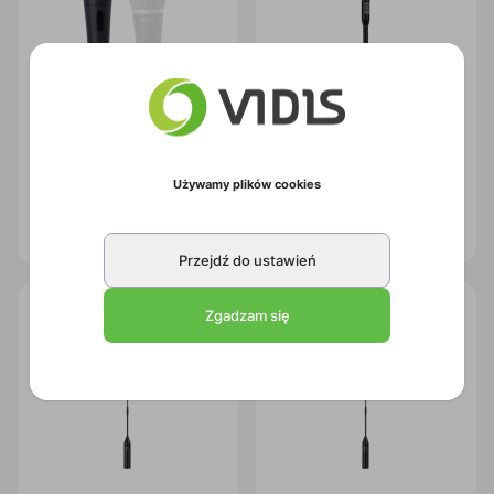
Dynamiczny mikrofon
Mikrofon kierunkowy AUDAC
Używamy plików cookies
doręczny AUDAC M67
CMX230
Kod:
2SA0436
Kod:
2SA0169
Przejdź do ustawień
Zgadzam się