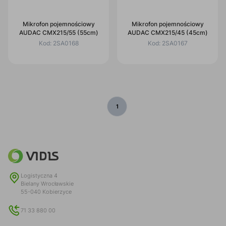
Mikrofon pojemnościowy
Mikrofon pojemnościowy
AUDAC CMX215/55 (55cm)
AUDAC CMX215/45 (45cm)
Kod:
2SA0168
Kod:
2SA0167
1
Logistyczna 4
Bielany Wrocławskie
55-040 Kobierzyce
71 33 880 00