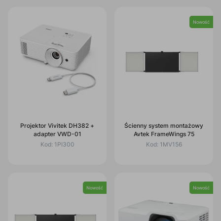
Nowość
Projektor Vivitek DH382 +
Ścienny system montażowy
adapter VWD-01
Avtek FrameWings 75
Kod:
1PI300
Kod:
1MV156
Nowość
Nowość