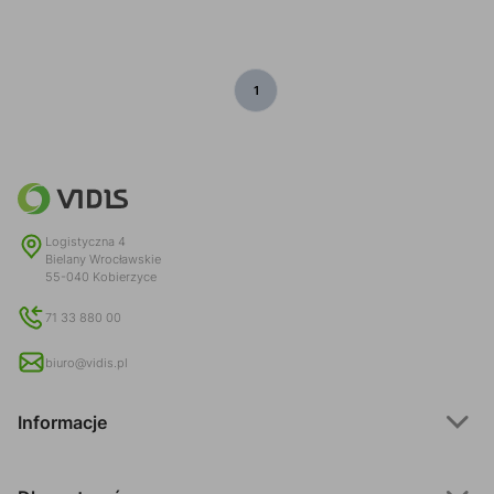
1
Logistyczna 4
Bielany Wrocławskie
55-040 Kobierzyce
71 33 880 00
biuro@vidis.pl
Informacje