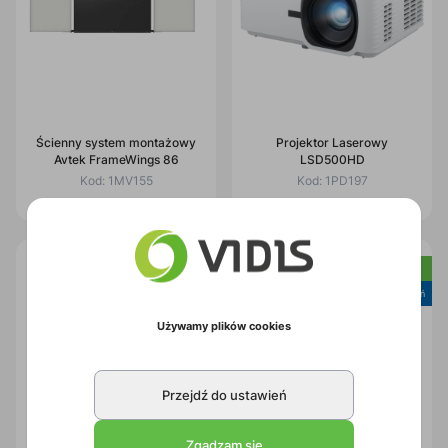
Ścienny system montażowy
Projektor Laserowy
Avtek FrameWings 86
LSD500HD
Kod:
1MV155
Kod:
1PD197
Nowość
Nowość
Cyfrowy uczeń
Cyfrowy uczeń
Używamy plików cookies
Przejdź do ustawień
Zgadzam się