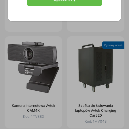
Avtek OPS i5 13450HX 8GB
Avtek OPS i7 13650HX 16GB
256GB/Win 11 Pro
256GB/Win 11 Pro
Kod:
1TV429
Kod:
1TV427
Cyfrowy uczeń
Kamera internetowa Avtek
Szafka do ładowania
CAM4K
laptopów Avtek Charging
Cart 20
Kod:
1TV383
Kod:
1MV048