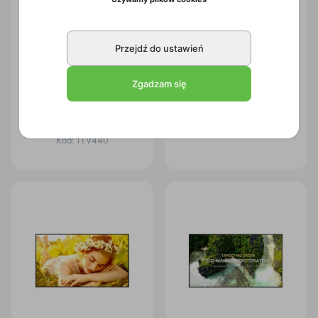
Przejdź do ustawień
Zgadzam się
Monitor informacyjny Avtek
Monitor LG 55UL5Q-E
DS2 43
Kod:
1TG259
Kod:
1TV440