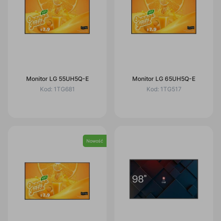
Monitor LG 55UH5Q-E
Monitor LG 65UH5Q-E
Kod:
1TG681
Kod:
1TG517
Nowość