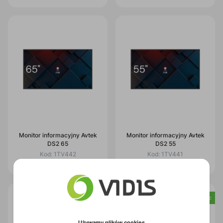
Monitor informacyjny Avtek
Monitor informacyjny Avtek
DS2 65
DS2 55
Kod:
1TV442
Kod:
1TV441
Nowość
Używamy plików cookies