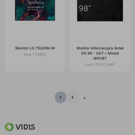
Monitor LG 75UH5N-M
Monitor informacyjny Avtek
DS 98 - 24/7 + Moduł
Kod:
1TG655
WiFi/BT
Kod:
1TV417_WIFI
1
2
>