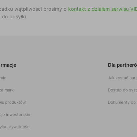
padku wątpliwości prosimy o
kontakt z działem serwisu VI
 do odsyłki.
ormacje
Dla partner
rmie
Jak zostać par
e marki
Dostęp do sys
is produktów
Dokumenty do 
cje inwestorskie
tyka prywatności