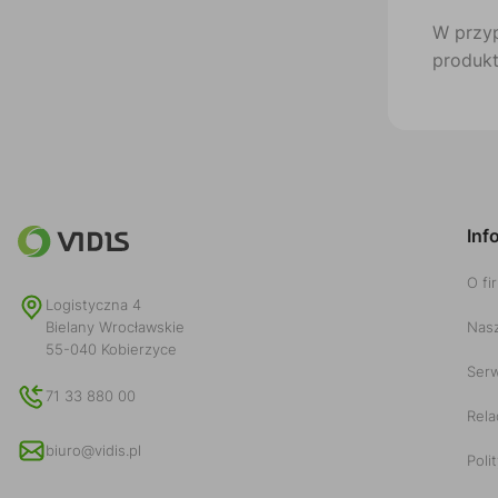
W przy
produkt
Inf
O fi
Logistyczna 4
Nasz
Bielany Wrocławskie
55-040 Kobierzyce
Serw
71 33 880 00
Rela
biuro@vidis.pl
Poli