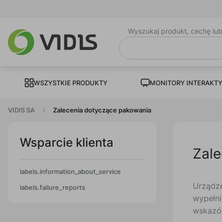
Wyszukaj produkt, cechę lu
WSZYSTKIE PRODUKTY
MONITORY INTERAKT
VIDIS SA
Zalecenia dotyczące pakowania
Wsparcie klienta
Zale
labels.information_about_service
Urządz
labels.failure_reports
wypełn
wskazó