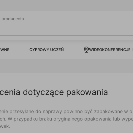
b producenta
CYFROWY UCZEŃ
YWNE
WIDEOKONFERENCJE I
cenia dotyczące pakowania
enie przesyłane do naprawy powinno być zapakowane w o
ień.
W przypadku braku oryginalnego opakowania lub wype
wek.