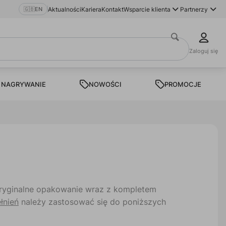
🇬🇧
EN
Aktualności
Kariera
Kontakt
Wsparcie klienta
Partnerzy
Zaloguj się
 NAGRYWANIE
NOWOŚCI
PROMOCJE
ryginalne opakowanie wraz z kompletem
łnień
należy zastosować się do poniższych