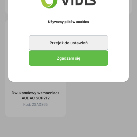
Kod:
2SA0867
Kod:
2SA0866
Używamy plików cookies
Przejdź do ustawień
Zgadzam się
Dwukanałowy wzmacniacz
AUDAC SCP212
Kod:
2SA0865