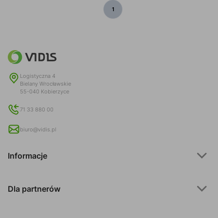
1
Logistyczna 4
Bielany Wrocławskie
55-040 Kobierzyce
71 33 880 00
biuro@vidis.pl
Informacje
Dla partnerów