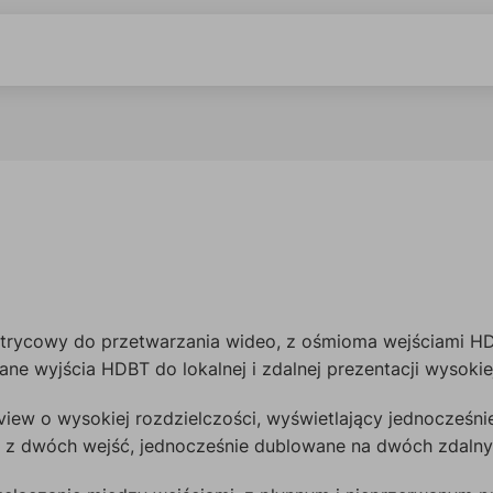
rycowy do przetwarzania wideo, z ośmioma wejściami HDM
e wyjścia HDBT do lokalnej i zdalnej prezentacji wysokie
view o wysokiej rozdzielczości, wyświetlający jednocześn
a z dwóch wejść, jednocześnie dublowane na dwóch zdaln