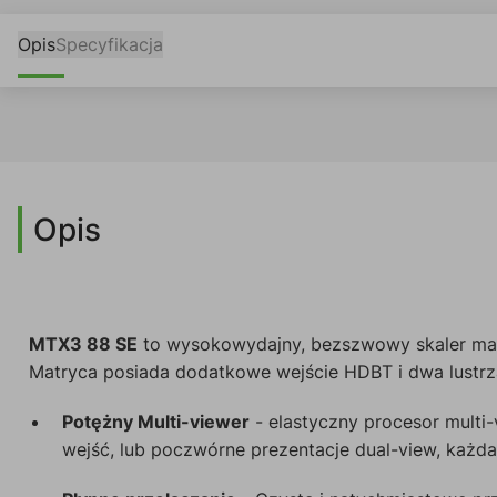
Opis
Specyfikacja
Opis
MTX3 88 SE
to wysokowydajny, bezszwowy skaler mat
Matryca posiada dodatkowe wejście HDBT i dwa lustrzan
Potężny Multi-viewer
- elastyczny procesor multi-
wejść, lub poczwórne prezentacje dual-view, każd