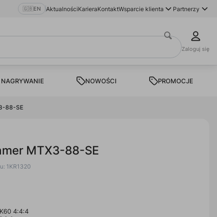
🇬🇧
EN
Aktualności
Kariera
Kontakt
Wsparcie klienta
Partnerzy
Zaloguj się
 NAGRYWANIE
NOWOŚCI
PROMOCJE
X3-88-SE
ramer MTX3-88-SE
tu: 1KR1320
K60 4:4:4