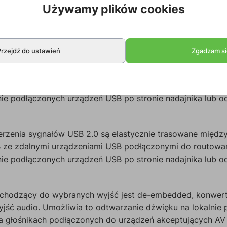
 o otwartym standardzie można podłączyć do dowolnego do
Używamy plików cookies
 i wydajność rozszerzenia, należy użyć zalecanych kabli
Inteligentna obsługa i przetwarzanie EDID zapewnia działa
Przejdź do ustawień
Zgadzam si
enie sygnałów USB 2.0 jest elastycznie kierowane między
SB ze zdalnymi urządzeniami USB podłączonymi do routow
lnie podłączonych urządzeń USB po stronie nadajnika lub od
erzenia sygnałów USB 2.0 są elastycznie trasowane międz
SB ze zdalnymi urządzeniami USB podłączonymi do routow
lnie podłączonych urządzeń USB po stronie nadajnika lub od
echodzący do wybranych wyjść jest de-embedded, konwert
ść audio. Umożliwia to odtwarzanie dźwięku na lokalnie 
a głośnikach podłączonych do urządzeń akceptujących AV (t