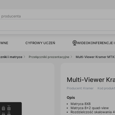
b producenta
CYFROWY UCZEŃ
YWNE
WIDEOKONFERENCJE I
zniki i matryce
Przełączniki prezentacyjne
Multi-Viewer Kramer MT
Multi-Viewer K
Producent: Kramer
Kod produk
Opis
Matryca 8X8
Matryca 8x2 quad-view
Rozdzielczość skalowania 4