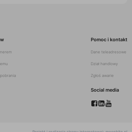
ów
Pomoc i kontakt
tnerem
Dane teleadresowe
temu
Dział handlowy
pobrania
Zgłoś awarie
Social media
Projekt i realizacja strony internetowej:
moonbite.pl