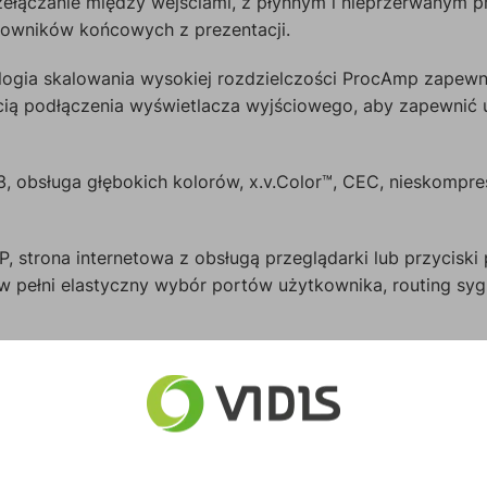
zełączanie między wejściami, z płynnym i nieprzerwanym p
kowników końcowych z prezentacji.
gia skalowania wysokiej rozdzielczości ProcAmp zapewni
ścią podłączenia wyświetlacza wyjściowego, aby zapewni
, obsługa głębokich kolorów, x.v.Color™, CEC, nieskomp
P, strona internetowa z obsługą przeglądarki lub przyciski
w pełni elastyczny wybór portów użytkownika, routing syg
zdalne, sterowane przez IP inteligentne sterowanie szere
atwej integracji z systemami sterowania, takimi jak Kramer 
fesjonalne rozszerzenie HDBaseT, zapewniające sygnały o 
 matrycy lustrzanej na zdalnych wyświetlaczach. Przenosz