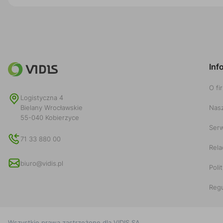
Inf
O fi
Logistyczna 4
Nasz
Bielany Wrocławskie
55-040 Kobierzyce
Serw
71 33 880 00
Rela
biuro@vidis.pl
Poli
Reg
Wszystkie prawa zastrzeżone dla
VIDIS SA
.