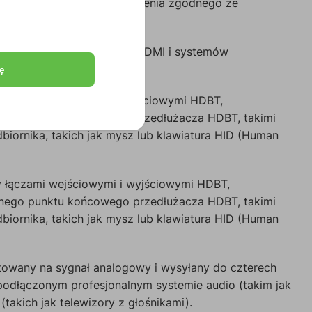
stępnego na rynku rozszerzenia zgodnego ze
 Kramer.
nie plug & play dla źródła HDMI i systemów
ę
 łączami wejściowymi i wyjściowymi HDBT,
anego punktu końcowego przedłużacza HDBT, takimi
biornika, takich jak mysz lub klawiatura HID (Human
y łączami wejściowymi i wyjściowymi HDBT,
anego punktu końcowego przedłużacza HDBT, takimi
biornika, takich jak mysz lub klawiatura HID (Human
owany na sygnał analogowy i wysyłany do czterech
podłączonym profesjonalnym systemie audio (takim jak
akich jak telewizory z głośnikami).