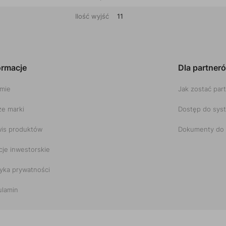
Ilość wyjść
11
ormacje
Dla partner
rmie
Jak zostać par
e marki
Dostęp do sys
is produktów
Dokumenty do 
cje inwestorskie
tyka prywatności
ulamin