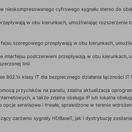
w nieskompresowanego cyfrowego sygnału stereo do obsłu
 przepływają w obu kierunkach, umożliwiając rozszerzenie ł
rfejsu szeregowego przepływają w obu kierunkach, umożliw
e interfejsu podczerwieni przepływają w obu kierunkach, 
erzonej linii.
e 802.1x klasy IT dla bezpiecznego działania łączności IT
omocą przycisków na panelu, zdalna aktualizacja oprogr
ternetowych, a także zdalna obsługa IP lub lokalna obsł
ne opcje serwisowe i trwałe, sprawdzone w terenie wdrożen
zący zarówno sygnały HDBaseT, jak i dystrybucję zasilania