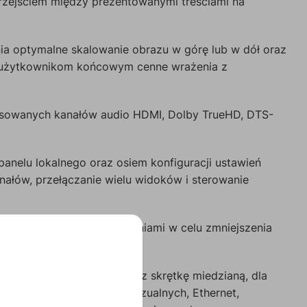
rzejściem między prezentowanymi treściami na
a optymalne skalowanie obrazu w górę lub w dół oraz
ć użytkownikom końcowym cenne wrażenia z
resowanych kanałów audio HDMI, Dolby TrueHD, DTS-
 panelu lokalnego oraz osiem konfiguracji ustawień
nałów, przełączanie wielu widoków i sterowanie
gowe podłączonymi urządzeniami w celu zmniejszenia
Control.
rozszerzonym zasięgu przez skrętkę miedzianą, dla
ąc wiele sygnałów audiowizualnych, Ethernet,