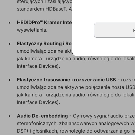
sterujących i zasilających, rozszerzenie matrycy
standardem HDBaseT. Aby uzyskać optymalny zasięg
I-EDIDPro™ Kramer Intelligent EDID Processing™
- 
wyświetlania.
Elastyczny Routing i Rozszerzenie USB
- Rozszerz
umożliwiając zdalne aktywne połączenie hosta U
jak kamera i urządzenia audio, równolegle do loka
Interface Devices).
Elastyczne trasowanie i rozszerzanie USB
- rozsz
umożliwiając zdalne aktywne połączenie hosta U
jak kamera i urządzenia audio, równolegle do loka
Interface Devices).
Audio De-embedding
- Cyfrowy sygnał audio prz
stereofonicznych, zbalansowanych analogowych wyj
DSP) i głośnikach, równolegle do odtwarzania go n