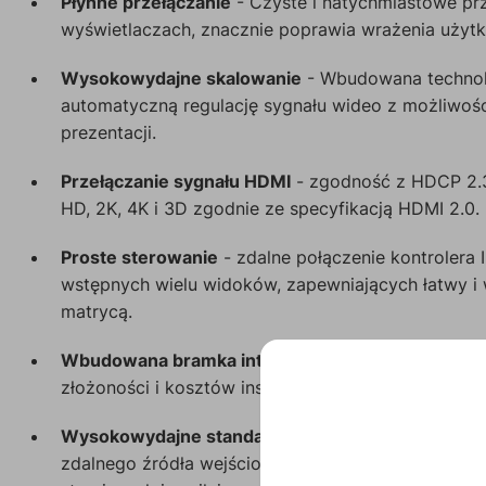
Płynne przełączanie
- Czyste i natychmiastowe pr
wyświetlaczach, znacznie poprawia wrażenia użyt
Wysokowydajne skalowanie
- Wbudowana technolo
automatyczną regulację sygnału wideo z możliwo
prezentacji.
Przełączanie sygnału HDMI
- zgodność z HDCP 2.3
HD, 2K, 4K i 3D zgodnie ze specyfikacją HDMI 2.0.
Proste sterowanie
- zdalne połączenie kontrolera I
wstępnych wielu widoków, zapewniających łatwy i 
matrycą.
Wbudowana bramka inteligentnego sterowania
- 
złożoności i kosztów instalacji oraz umożliwienia ł
Wysokowydajne standardowe rozszerzenie
- Pro
zdalnego źródła wejściowego i podwójnego wyjścia