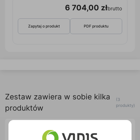
6 704,00 zł
brutto
Zapytaj o produkt
PDF produktu
Zestaw zawiera w sobie kilka
(3
produkty)
produktów