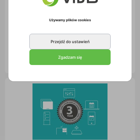
Używamy plików cookies
Przejdź do ustawień
System rezerwacji sal Humly Room Display (1 szt)
1TH001
Zgadzam się
1 szt