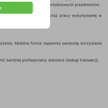
 wejścia lub znakowania wartościowych przedmiotów.
ę
rgów, kiermaszów, wydarzeń oraz pracy wykonywanej w
rożenia. Mobilna forma zapewnia swobodę korzystania
ć bardziej profesjonalny standard obsługi transakcji.