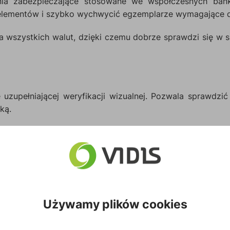
enia zabezpieczające stosowane we współczesnych ban
lementów i szybko wychwycić egzemplarze wymagające dok
wszystkich walut, dzięki czemu dobrze sprawdzi się w sk
zupełniającej weryfikacji wizualnej. Pozwala sprawdzić
ką.
 ocenić banknot i ograniczyć ryzyko przyjęcia falsyfikatu.
Używamy plików cookies
art kredytowych, paszportów i innych dokumentów toż