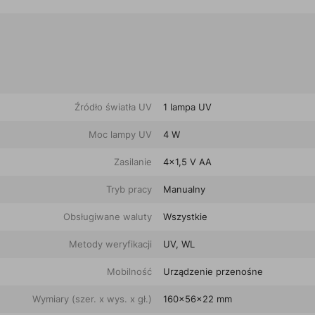
Źródło światła UV
1 lampa UV
Moc lampy UV
4 W
Zasilanie
4x1,5 V AA
Tryb pracy
Manualny
Obsługiwane waluty
Wszystkie
Metody weryfikacji
UV, WL
Mobilność
Urządzenie przenośne
Wymiary (szer. x wys. x gł.)
160x56x22 mm