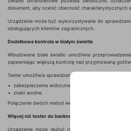
Światło ultrafioletowe pozwala uwidocznić oznacz
dokument, aby ocenić obecność charakterystycznych e
Urządzenie może być wykorzystywane do sprawdzania 
obsługujących klientów zagranicznych.
Dodatkowa kontrola w białym świetle
Wbudowane białe światło umożliwia przeprowadzenie u
zapewniając większą kontrolę nad przyjmowaną gotów
Tester umożliwia sprawdzanie takich elementów jak:
zabezpieczenia widoczne w świetle ultrafioletowym,
znaki wodne.
Połączenie dwóch metod weryfikacji pozwala dokładniej
Więcej niż tester do banknotów
Urządzenie może służyć również do sprawdzania k