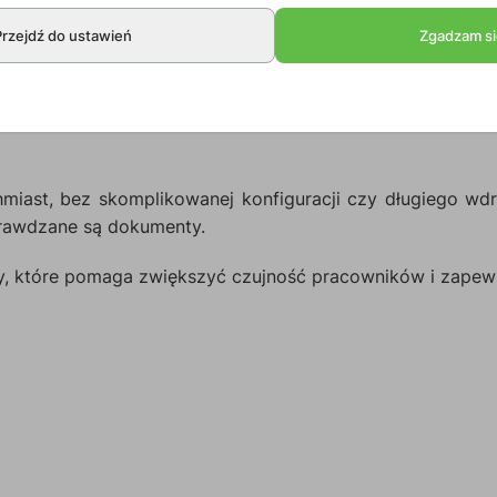
rzystywanych między innymi podczas wydarzeń, kontroli
Przejdź do ustawień
Zgadzam si
e tylko w biurze czy przy kasie, ale również podczas ta
hmiast, bez skomplikowanej konfiguracji czy długiego wd
prawdzane są dokumenty.
cy, które pomaga zwiększyć czujność pracowników i zapewni