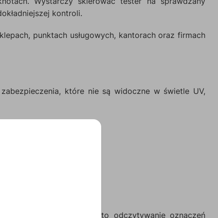
knotach. Wystarczy skierować tester na sprawdzany
ładniejszej kontroli.
lepach, punktach usługowych, kantorach oraz firmach
 zabezpieczenia, które nie są widoczne w świetle UV,
samości. Umożliwia ponadto odczytywanie oznaczeń