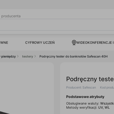
b producenta
CYFROWY UCZEŃ
YWNE
WIDEOKONFERENCJE I
ry pieniędzy
testery
Podręczny tester do banknotów Safescan 40H
Podręczny test
Producent: Safescan
Kod prod
Podstawowe atrybuty
Obsługiwane waluty:
Wszystk
Metody weryfikacji:
UV, WL