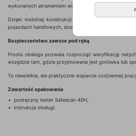
wykonanych atramentem widocznym w świetle UV, wyko
Dzięki mobilnej konstrukcji tester sprawdzi się ni
pojazdach handlowych, dostawczych i usługowych.
Bezpieczeństwo zawsze pod ręką
Prosta obsługa pozwala rozpocząć weryfikację natyc
wszędzie tam, gdzie przyjmowana jest gotówka lub s
To niewielkie, ale praktyczne wsparcie codziennej pra
Zawartość opakowania
podręczny tester Safescan 40H,
instrukcja obsługi.