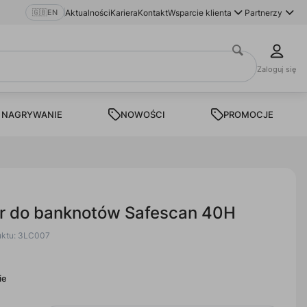
🇬🇧
EN
Aktualności
Kariera
Kontakt
Wsparcie klienta
Partnerzy
Zaloguj się
 NAGRYWANIE
NOWOŚCI
PROMOCJE
er do banknotów Safescan 40H
uktu: 3LC007
ie