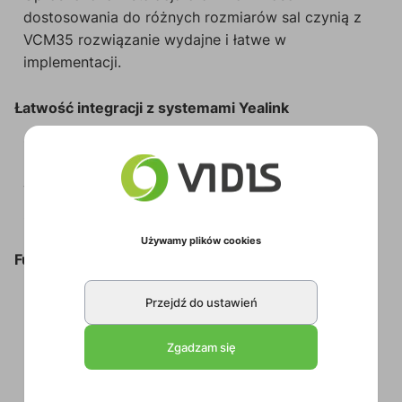
dostosowania do różnych rozmiarów sal czynią z
VCM35 rozwiązanie wydajne i łatwe w
implementacji.
Łatwość integracji z systemami Yealink
Zapewnia bezproblemowe połączenie z
najnowszymi systemami wideokonferencyjnymi
Yealink, gwarantując intuicyjną obsługę i zgodność
z szeroką gamą urządzeń.
Używamy plików cookies
Funkcjonalność z różnymi urządzeniami
W połączeniu z MeetingBar A10/A20/A30
:
Przejdź do ustawień
VCM35 działa jako zewnętrzny mikrofon i nie
wspiera jednoczesnego użycia wbudowanego
Zgadzam się
mikrofonu.
W połączeniu z MeetingBar A40
: VCM35 działa
jako mikrofon rozszerzający. W tym przypadku