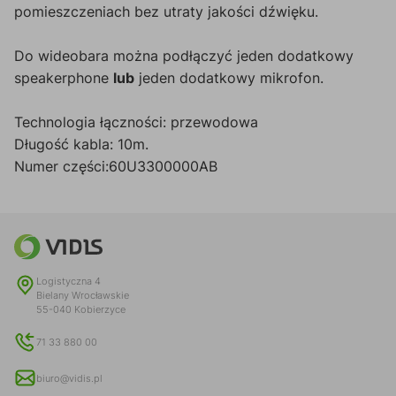
pomieszczeniach bez utraty jakości dźwięku.
Do wideobara można podłączyć jeden dodatkowy
speakerphone
lub
jeden dodatkowy mikrofon.
Technologia łączności: przewodowa
Długość kabla: 10m.
Numer części:60U3300000AB
Logistyczna 4
Bielany Wrocławskie
55-040 Kobierzyce
71 33 880 00
biuro@vidis.pl