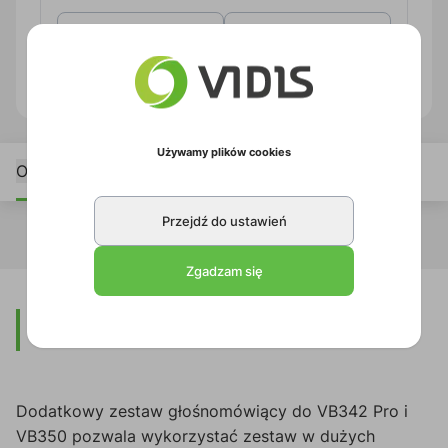
Zapytaj o produkt
PDF produktu
Używamy plików cookies
Opis
Przejdź do ustawień
Zgadzam się
Opis
Dodatkowy zestaw głośnomówiący do VB342 Pro i
VB350 pozwala wykorzystać zestaw w dużych