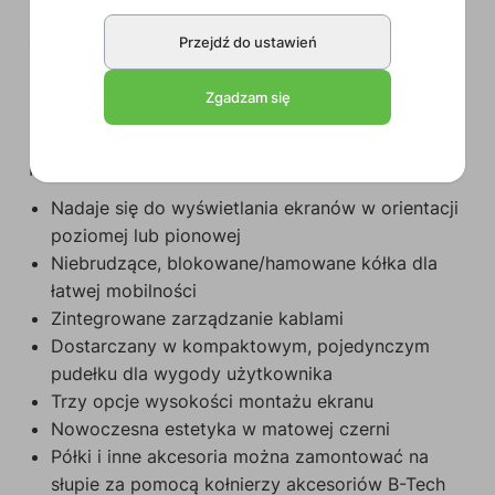
kołnierzem, umożliwiając montaż dodatkowych
akcesoriów, takich jak półki czy listwy wideo, jeśli
Przejdź do ustawień
zajdzie taka potrzeba.
Zgadzam się
Kluczowe cechy produktu:
Nadaje się do wyświetlania ekranów w orientacji
poziomej lub pionowej
Niebrudzące, blokowane/hamowane kółka dla
łatwej mobilności
Zintegrowane zarządzanie kablami
Dostarczany w kompaktowym, pojedynczym
pudełku dla wygody użytkownika
Trzy opcje wysokości montażu ekranu
Nowoczesna estetyka w matowej czerni
Półki i inne akcesoria można zamontować na
słupie za pomocą kołnierzy akcesoriów B-Tech