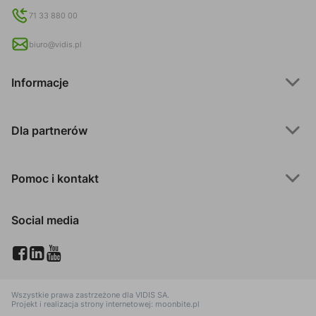
71 33 880 00
biuro@vidis.pl
Informacje
Dla partnerów
Pomoc i kontakt
Social media
Wszystkie prawa zastrzeżone dla
VIDIS SA
.
Projekt i realizacja strony internetowej:
moonbite.pl