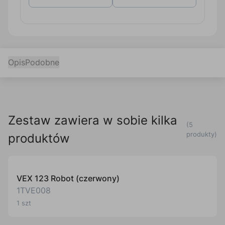
Opis
Podobne
Zestaw zawiera w sobie kilka
(5
produkty)
produktów
VEX 123 Robot (czerwony)
1TVE008
1 szt