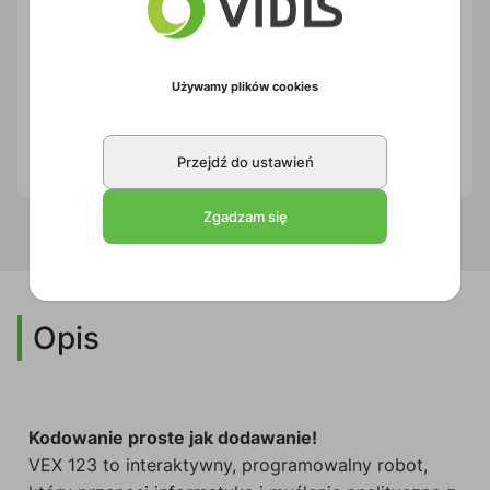
Używamy plików cookies
VEX 123 boisko
1TVE015
Przejdź do ustawień
1 szt
Zgadzam się
Opis
Kodowanie proste jak dodawanie!
VEX 123 to interaktywny, programowalny robot,