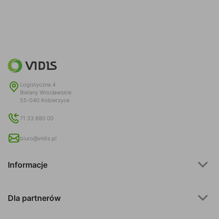
Logistyczna 4
Bielany Wrocławskie
55-040 Kobierzyce
71 33 880 00
biuro@vidis.pl
Informacje
Dla partnerów