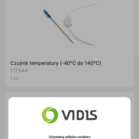
Czujnik temperatury (-40°C do 140°C)
1TFS44
1 szt
Używamy plików cookies