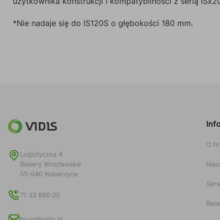
użytkownika konstrukcji i kompatybilności z serią ISx2
*Nie nadaje się do IS120S o głębokości 180 mm.
Inf
O fi
Logistyczna 4
Nasz
Bielany Wrocławskie
55-040 Kobierzyce
Serw
71 33 880 00
Rela
biuro@vidis.pl