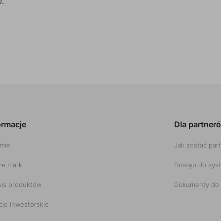
0.
ormacje
Dla partner
rmie
Jak zostać par
e marki
Dostęp do sys
is produktów
Dokumenty do 
cje inwestorskie