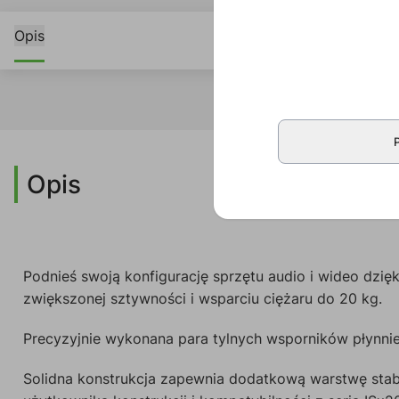
Opis
Opis
Podnieś swoją konfigurację sprzętu audio i wideo dzię
zwiększonej sztywności i wsparciu ciężaru do 20 kg.
Precyzyjnie wykonana para tylnych wsporników płynnie 
Solidna konstrukcja zapewnia dodatkową warstwę stabiln