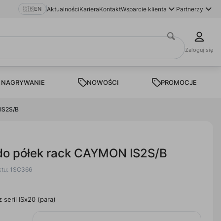
🇬🇧
EN
Aktualności
Kariera
Kontakt
Wsparcie klienta
Partnerzy
Zaloguj się
 NAGRYWANIE
NOWOŚCI
PROMOCJE
 IS2S/B
 do półek rack CAYMON IS2S/B
ktu: 1SC366
 serii ISx20 (para)