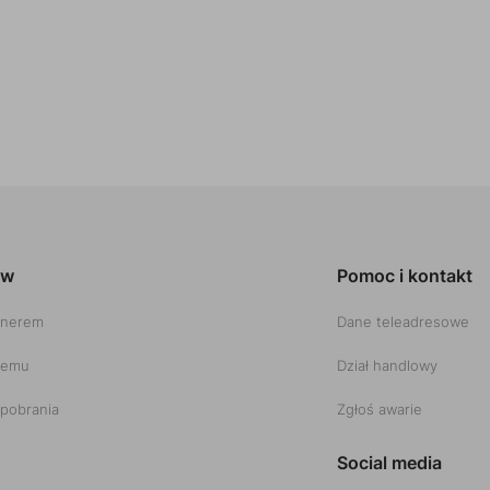
ów
Pomoc i kontakt
tnerem
Dane teleadresowe
temu
Dział handlowy
pobrania
Zgłoś awarie
Social media