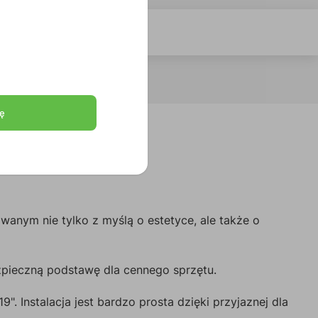
ę
wanym nie tylko z myślą o estetyce, ale także o
ezpieczną podstawę dla cennego sprzętu.
. Instalacja jest bardzo prosta dzięki przyjaznej dla