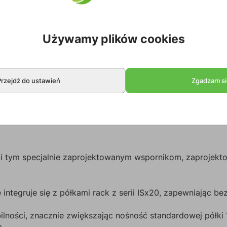
Używamy plików cookies
Przejdź do ustawień
Zgadzam si
ki tym specjalnie zaprojektowanym wspornikom, zaprojekto
integruje się z półkami rack z serii ISx20, zapewniając b
ości, znacznie zwiększając nośność standardowej półki 19"