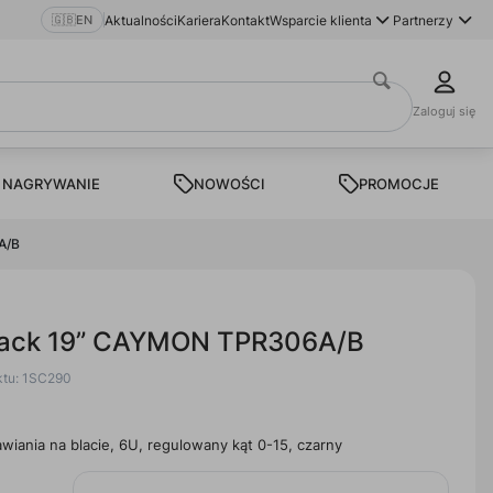
🇬🇧
EN
Aktualności
Kariera
Kontakt
Wsparcie klienta
Partnerzy
Zaloguj się
 NAGRYWANIE
NOWOŚCI
PROMOCJE
A/B
 rack 19” CAYMON TPR306A/B
ktu: 1SC290
awiania na blacie, 6U, regulowany kąt 0-15, czarny