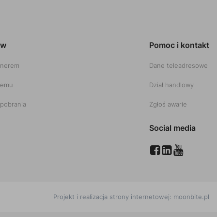
ów
Pomoc i kontakt
tnerem
Dane teleadresowe
temu
Dział handlowy
pobrania
Zgłoś awarie
Social media
Projekt i realizacja strony internetowej:
moonbite.pl