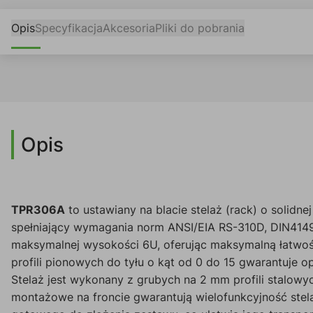
Opis
Specyfikacja
Akcesoria
Pliki do pobrania
Opis
TPR306A
to ustawiany na blacie stelaż (rack) o solidn
spełniający wymagania norm ANSI/EIA RS-310D, DIN4149
maksymalnej wysokości 6U, oferując maksymalną łatwość 
profili pionowych do tyłu o kąt od 0 do 15 gwarantuje 
Stelaż jest wykonany z grubych na 2 mm profili stalow
montażowe na froncie gwarantują wielofunkcyjność stelaż