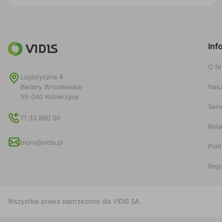
Inf
O fi
Logistyczna 4
Nasz
Bielany Wrocławskie
55-040 Kobierzyce
Serw
71 33 880 00
Rela
biuro@vidis.pl
Poli
Reg
Wszystkie prawa zastrzeżone dla
VIDIS SA
.