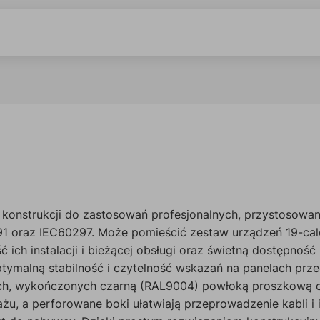
ej konstrukcji do zastosowań profesjonalnych, przystosowa
1 oraz IEC60297. Może pomieścić zestaw urządzeń 19-calo
ich instalacji i bieżącej obsługi oraz świetną dostępność
optymalną stabilność i czytelność wskazań na panelach prz
ych, wykończonych czarną (RAL9004) powłoką proszkową o d
u, a perforowane boki ułatwiają przeprowadzenie kabli i i