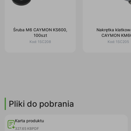
Śruba M6 CAYMON KS600,
Nakrętka klatko
100szt
CAYMON KM6
Kod:
1SC208
Kod:
1SC205
Pliki do pobrania
Karta produktu
327.65 KB
PDF