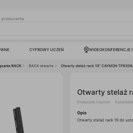
b producenta
CYFROWY UCZEŃ
YWNE
WIDEOKONFERENCJE I
ązania RACK
RACK otwarte
Otwarty stelaż rack 19” CAYMON TPR306
Otwarty stelaż
Producent: Caymon
Kod produ
Opis
Otwarty stelaż rack 19 do ust