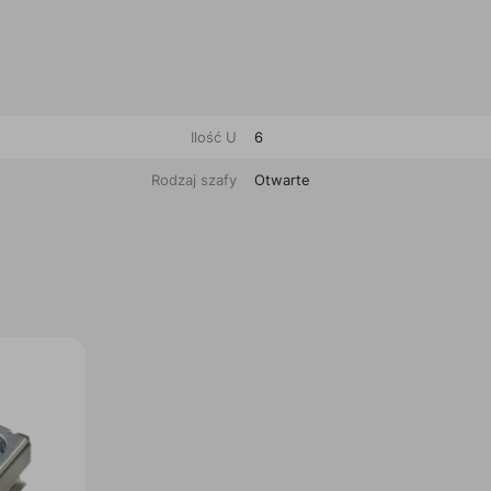
Ilość U
6
Rodzaj szafy
Otwarte