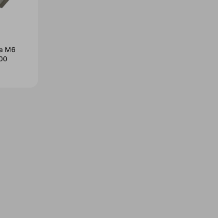
wa M6
00