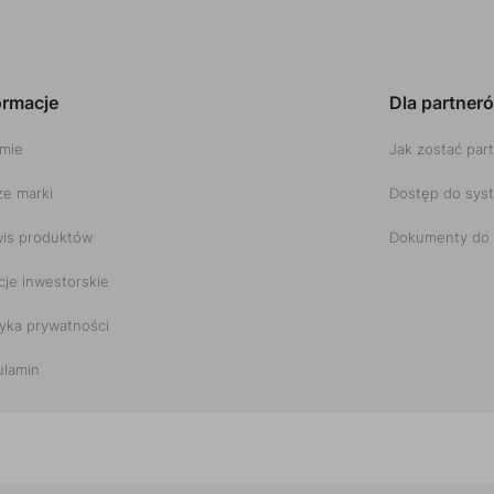
ormacje
Dla partner
rmie
Jak zostać par
e marki
Dostęp do sys
is produktów
Dokumenty do 
cje inwestorskie
tyka prywatności
ulamin