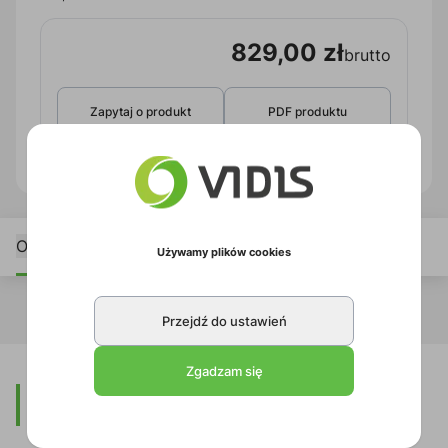
829,00 zł
brutto
Zapytaj o produkt
PDF produktu
Opis
Używamy plików cookies
Przejdź do ustawień
Zgadzam się
Opis