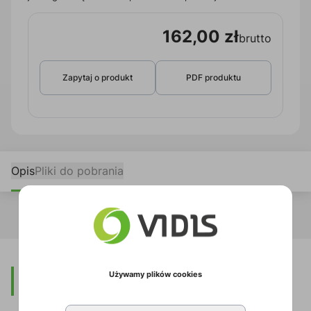
162,00 zł
brutto
Zapytaj o produkt
PDF produktu
Opis
Pliki do pobrania
Używamy plików cookies
Opis