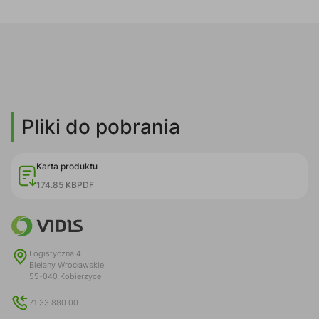
Pliki do pobrania
Karta produktu
174.85 KB
PDF
Logistyczna 4
Bielany Wrocławskie
55-040 Kobierzyce
71 33 880 00