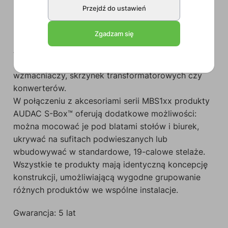
Przejdź do ustawień
MBS1xx
to seria akcesoriów instalatorskich
Zgadzam się
przydatnych w połączeniu z rodziną produktów
AUDAC S-Box™. Obejmuje ona różnorodną ofertę
niewielkich produktów elektronicznych, np.
wzmacniaczy, skrzynek transformatorowych czy
konwerterów.
W połączeniu z akcesoriami serii MBS1xx produkty
AUDAC S-Box™ oferują dodatkowe możliwości:
można mocować je pod blatami stołów i biurek,
ukrywać na sufitach podwieszanych lub
wbudowywać w standardowe, 19-calowe stelaże.
Wszystkie te produkty mają identyczną koncepcję
konstrukcji, umożliwiającą wygodne grupowanie
różnych produktów we wspólne instalacje.
Gwarancja: 5 lat