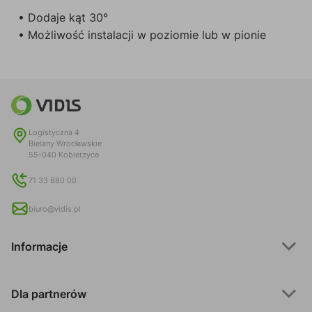
• Dodaje kąt 30°
• Możliwość instalacji w poziomie lub w pionie
Logistyczna 4
Bielany Wrocławskie
55-040 Kobierzyce
71 33 880 00
biuro@vidis.pl
Informacje
Dla partnerów