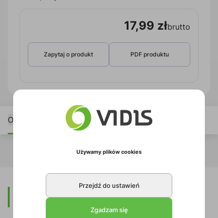
17,99 zł
brutto
Zapytaj o produkt
PDF produktu
Opis
Używamy plików cookies
Przejdź do ustawień
Opis
Zgadzam się