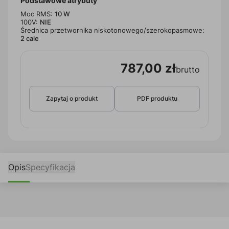
Podstawowe atrybuty
Moc RMS:
10 W
100V:
NIE
Średnica przetwornika niskotonowego/szerokopasmowe:
2 cale
787,00 zł
brutto
Zapytaj o produkt
PDF produktu
Opis
Specyfikacja