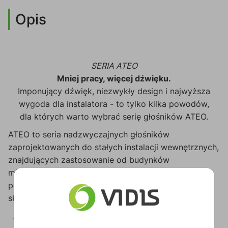
Opis
SERIA ATEO
Mniej pracy, więcej dźwięku.
Imponujący dźwięk, niezwykły design i najwyższa
wygoda dla instalatora - to tylko kilka powodów,
dla których warto wybrać serię głośników ATEO.
ATEO to seria nadzwyczajnych głośników
zaprojektowanych do stałych instalacji wewnętrznych,
znajdujących zastosowanie od budynków
mieszkalnych aż
po wymagające projektowo środowiska takie jak
sklepy, puby, restauracje czy nawet kluby.
ATEO2 jest wysoce kompaktowym modelem w