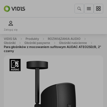
Zaloguj się
VIDIS SA
Produkty
ROZWIĄZANIA AUDIO
Głośniki
Głośniki pasywne
Głośniki naścienne
Para głośników z mocowaniem sufitowym AUDAC ATEO2SD/B, 2"
czarny