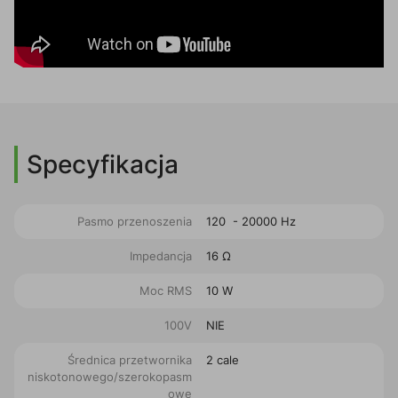
Specyfikacja
Pasmo przenoszenia
120 - 20000 Hz
Impedancja
16 Ω
Moc RMS
10 W
100V
NIE
Średnica przetwornika
2 cale
niskotonowego/szerokopasm
owe