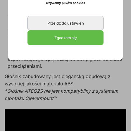
serii, który będzie pasować do każdego wnętrza.
Używamy plików cookies
Dźwięk emitowany jest za pomocą 2-calowego
głośnika z aluminiowym stożkiem zapewniającego
pełen zakres częstotliwości, ciepły i szczegółowy
Przejdź do ustawień
dźwięk, z polepszonym odwzorowaniem niskich
częstotliwości ze względu na obudowę typu bass-
Zgadzam się
reflex. A cały system jest chroniony dzięki
obecności bezpiecznika polimerowego
zapewniającego optymalną ochronę głośnika przed
przeciążeniami.
Głośnik zabudowany jest elegancką obudową z
wysokiej jakości materiału ABS.
*Głośnik ATEO2S nie jest kompatybilny z systemem
montażu Clevermount™