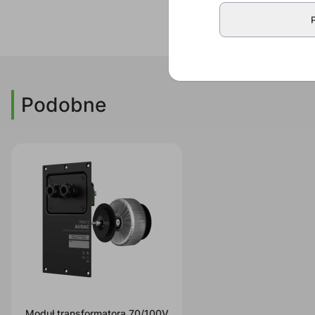
Podobne
Moduł transformatora 70/100V