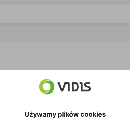
można opcjonalnie zaimplementować w pasywnych wariantach
tąpienie jej płytą tylną 70/100 V, na której zintegrowany 
Używamy plików cookies