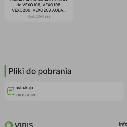
do VEXO106, VEXO108,
VEXO206, VEXO208 AUDAC
TRM012/B czarny
Kod:
2SA0992
Pliki do pobrania
Instrukcja
608.82 KB
PDF
Inf