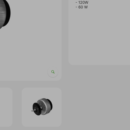
- 120W
- 60 W