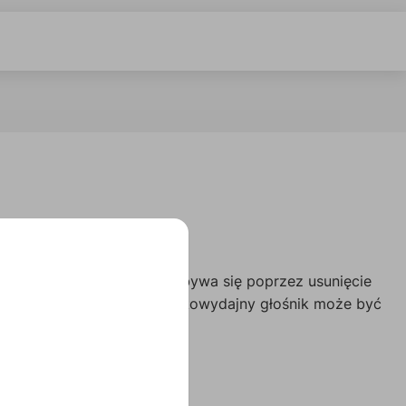
 serii VEXO. Instalacja odbywa się poprzez usunięcie
jest moduł. W ten sposób wysokowydajny głośnik może być