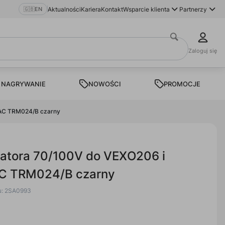
🇬🇧
EN
Aktualności
Kariera
Kontakt
Wsparcie klienta
Partnerzy
Zaloguj się
 NAGRYWANIE
NOWOŚCI
PROMOCJE
DAC TRM024/B czarny
matora 70/100V do VEXO206 i
 TRM024/B czarny
u: 2SA0993