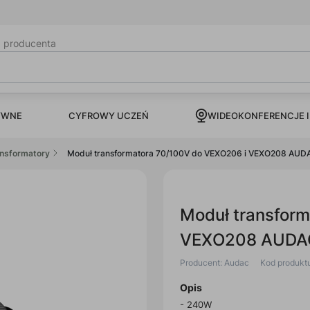
b producenta
CYFROWY UCZEŃ
YWNE
WIDEOKONFERENCJE I
nsformatory
Moduł transformatora 70/100V do VEXO206 i VEXO208 AU
Moduł transfor
VEXO208 AUDAC
Producent: Audac
Kod produkt
Opis
- 240W