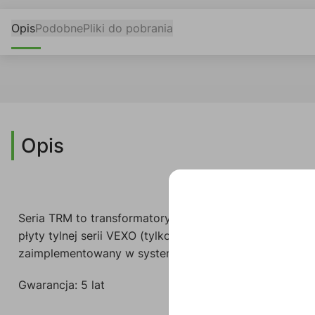
Opis
Podobne
Pliki do pobrania
Opis
Seria TRM to transformatory liniowe 70/100 V, które 
płyty tylnej serii VEXO (tylko warianty pasywne) i zas
zaimplementowany w systemach 70/100V.
Gwarancja: 5 lat