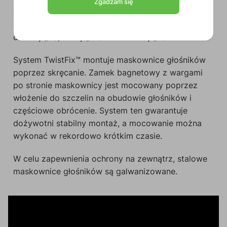
Zgadzam się
głośników CALI. Maskownice GLI pasują do
głośników CALI6 i są dostępne w 3 wersjach:
czarnej (/B), białej (/W) i malowanej (/P).
System TwistFix™ montuje maskownice głośników
poprzez skręcanie. Zamek bagnetowy z wargami
po stronie maskownicy jest mocowany poprzez
włożenie do szczelin na obudowie głośników i
częściowe obrócenie. System ten gwarantuje
dożywotni stabilny montaż, a mocowanie można
wykonać w rekordowo krótkim czasie.
W celu zapewnienia ochrony na zewnątrz, stalowe
maskownice głośników są galwanizowane.