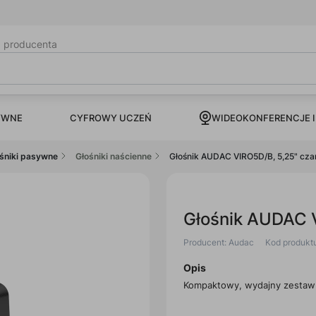
b producenta
CYFROWY UCZEŃ
YWNE
WIDEOKONFERENCJE I
śniki pasywne
Głośniki naścienne
Głośnik AUDAC VIRO5D/B, 5,25" cza
Głośnik AUDAC V
Producent: Audac
Kod produkt
Opis
Kompaktowy, wydajny zestaw 