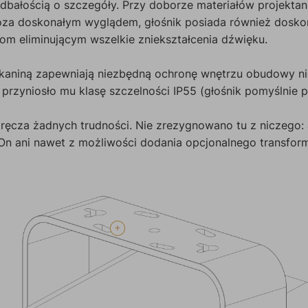
dbałością o szczegóły. Przy doborze materiałów projekta
oza doskonałym wyglądem, głośnik posiada również doskon
om eliminującym wszelkie zniekształcenia dźwięku.
kaniną zapewniają niezbędną ochronę wnętrzu obudowy ni
rzyniosło mu klasę szczelności IP55 (głośnik pomyślnie p
tręcza żadnych trudności. Nie zrezygnowano tu z niczego:
On ani nawet z możliwości dodania opcjonalnego transfor