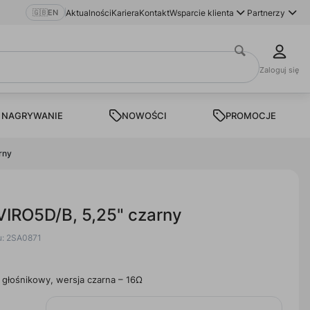
🇬🇧
EN
Aktualności
Kariera
Kontakt
Wsparcie klienta
Partnerzy
Zaloguj się
 NAGRYWANIE
NOWOŚCI
PROMOCJE
rny
IRO5D/B, 5,25" czarny
u: 2SA0871
głośnikowy, wersja czarna – 16Ω