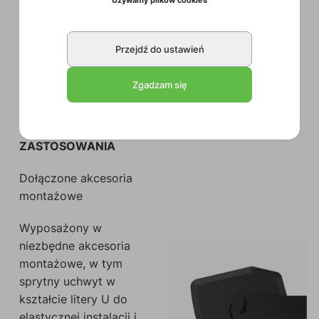
dźwięk, wyznaczając
nowy standard
wydajności audio.
Przejdź do ustawień
Zgadzam się
DLA KAŻDEGO
ZASTOSOWANIA
Dołączone akcesoria
montażowe
Wyposażony w
niezbędne akcesoria
montażowe, w tym
sprytny uchwyt w
kształcie litery U do
elastycznej instalacji i