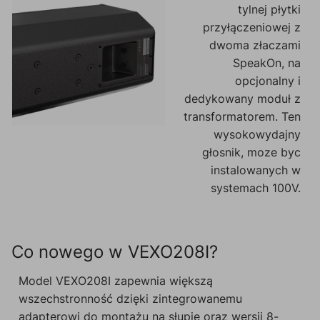
tylnej płytki
przyłączeniowej z
dwoma złaczami
SpeakOn, na
opcjonalny i
dedykowany moduł z
transformatorem. Ten
wysokowydajny
głosnik, moze byc
instalowanych w
systemach 100V.
Co nowego w VEXO208I?
Model VEXO208I zapewnia większą
wszechstronność dzięki zintegrowanemu
adapterowi do montażu na słupie oraz wersji 8-