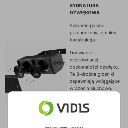
SYGNATURA
DŹWIĘKOWA
Szerokie pasmo
przenoszenia, smukła
konstrukcja
Doświadcz
niezrównanej
doskonałości dźwięku.
Te 3-drożne głośniki
zapewniają wciągające
wrażenia słuchowe.
Precyzyjna inżynieria i
zaawansowana
technologia współgrają
ze sobą, tworząc
bogaty, dynamiczny
Używamy plików cookies