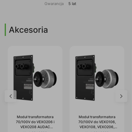
Gwarancja
5 lat
Akcesoria
Moduł transformatora
Moduł transformatora
70/100V do VEXO206 i
70/100V do VEXO106,
VEXO208 AUDAC
VEXO108, VEXO206,
TRM024/B czarny
VEXO208 AUDAC