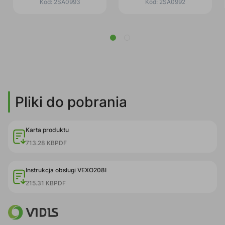
Kod:
2SA0993
Kod:
2SA0992
TRM012/B czarny
Pliki do pobrania
Karta produktu
713.28 KB
PDF
Instrukcja obsługi VEXO208I
215.31 KB
PDF