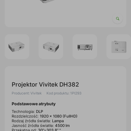
Projektor Vivitek DH382
Producent: Vivitek
Kod produktu: 1PI293
Podstawowe atrybuty
Technologia:
DLP
Rozdzielczość:
1920 x 1080 (FullHD)
Rodzaj źródła światła:
Lampa
Jasność źródła światła:
4500 lm
Przekątna od:
30”~303,8” "