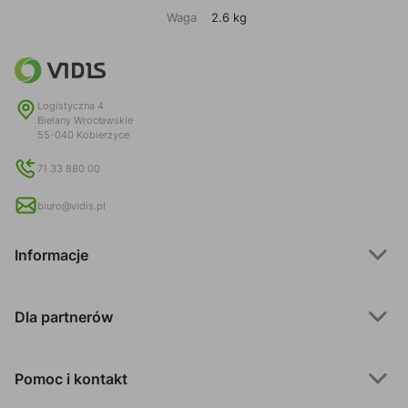
Waga
2.6 kg
Logistyczna 4
Bielany Wrocławskie
55-040 Kobierzyce
71 33 880 00
biuro@vidis.pl
Informacje
Dla partnerów
Pomoc i kontakt