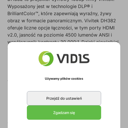
Wyposażony jest w technologie DLP® i
BrilliantColor™, które zapewniają wyraźny, żywy
obraz w formacie panoramicznym. Vivitek DH382
oferuje liczne opcje łączności, w tym porty HDMI
v2.0, jasność na poziomie 4500 lumenów ANSI i
współczynnik kontrastu 30 000:1. Dzięki niewielkiej
wadze i kompaktowej budowie jest łatwy w
instalacji i pasuje do każdego budżetu.
Używamy plików cookies
Technologia DLP Darkchip3 i BrilliantColor
DW350 obsługuje technologie DLP® i
Przejdź do ustawień
BrilliantColor™ dla wyraźnych i żywych obrazów. 6-
segmentowe koło kolorów (RGBYCW) nie tylko
Zgadzam się
sprawia, że obraz jest bardziej żywy i nasycony, ale
także realistycznie odwzorowuje kolory.