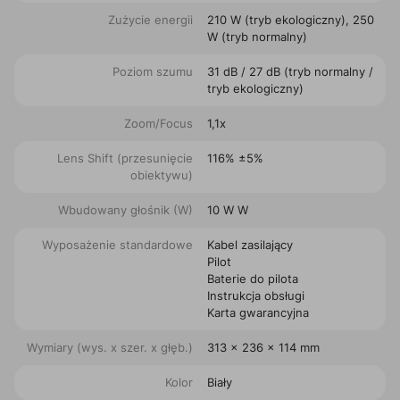
Zużycie energii
210 W (tryb ekologiczny), 250
W (tryb normalny)
Poziom szumu
31 dB / 27 dB (tryb normalny /
tryb ekologiczny)
Zoom/Focus
1,1x
Lens Shift (przesunięcie
116% ±5%
obiektywu)
Wbudowany głośnik (W)
10 W W
Wyposażenie standardowe
Kabel zasilający
Pilot
Baterie do pilota
Instrukcja obsługi
Karta gwarancyjna
Wymiary (wys. x szer. x głęb.)
313 x 236 x 114 mm
Kolor
Biały