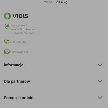
Waga
29.4 kg
Logistyczna 4
Bielany Wrocławskie
55-040 Kobierzyce
71 33 880 00
biuro@vidis.pl
Informacje
Dla partnerów
Pomoc i kontakt