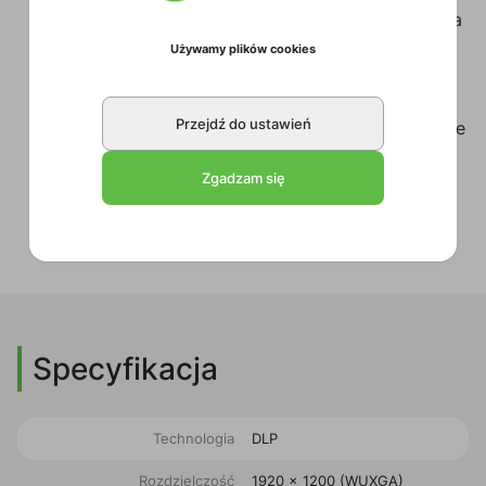
wymaga wstępnego podgrzewania ani chłodzenia
po zakończeniu
Używamy plików cookies
Obsługiwany interfejs 3G-SDI / HDBaseT™ do
dystrybucji wideo HD i cyfrowych treści audio
Przejdź do ustawień
Gotowość do sieci; Łatwa integracja i zarządzanie
z łącznością RJ45
Zgadzam się
Oferuje osiem opcjonalnych, mechanicznych,
wymiennych obiektywów z pamięcią
pozycjonowania obiektywów (LPS)
Specyfikacja
Technologia
DLP
Rozdzielczość
1920 x 1200 (WUXGA)