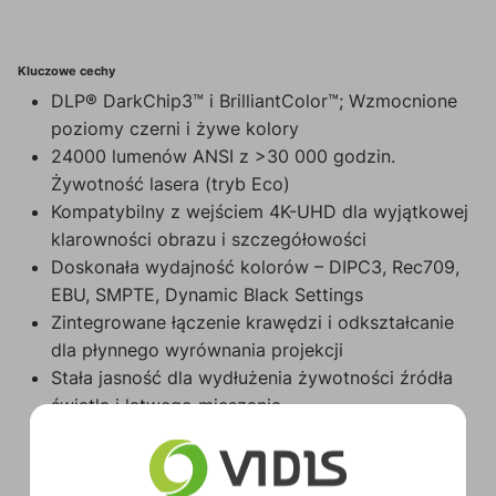
Kluczowe cechy
DLP® DarkChip3™ i BrilliantColor™; Wzmocnione
poziomy czerni i żywe kolory
24000 lumenów ANSI z >30 000 godzin.
Żywotność lasera (tryb Eco)
Kompatybilny z wejściem 4K-UHD dla wyjątkowej
klarowności obrazu i szczegółowości
Doskonała wydajność kolorów – DIPC3, Rec709,
EBU, SMPTE, Dynamic Black Settings
Zintegrowane łączenie krawędzi i odkształcanie
dla płynnego wyrównania projekcji
Stała jasność dla wydłużenia żywotności źródła
światła i łatwego mieszania
Obsługiwano elastyczną instalację, w tym obrót
360° i tryb pionowy
Natychmiastowe włączanie/wyłączanie: Nie