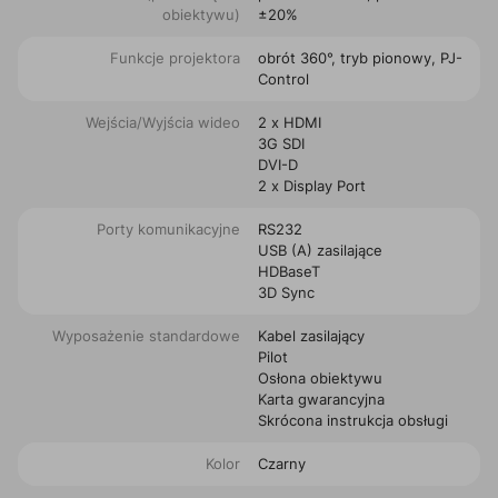
obiektywu)
±20%
Funkcje projektora
obrót 360°, tryb pionowy, PJ-
Control
Wejścia/Wyjścia wideo
2 x HDMI
3G SDI
DVI-D
2 x Display Port
Porty komunikacyjne
RS232
USB (A) zasilające
HDBaseT
3D Sync
Wyposażenie standardowe
Kabel zasilający
Pilot
Osłona obiektywu
Karta gwarancyjna
Skrócona instrukcja obsługi
Kolor
Czarny