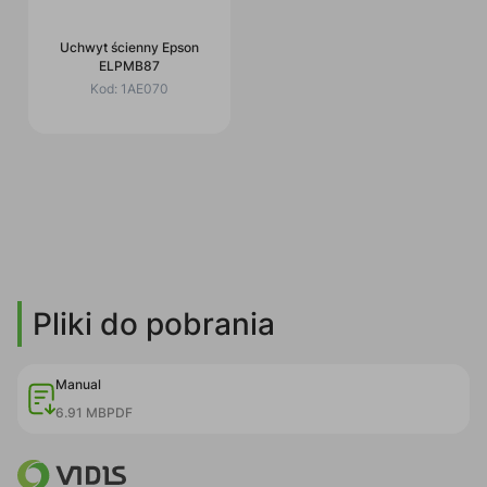
Uchwyt ścienny Epson
ELPMB87
Kod:
1AE070
Pliki do pobrania
Manual
6.91 MB
PDF