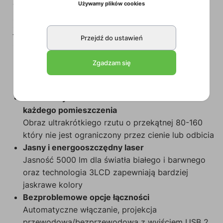
Używamy plików cookies
wysoką jakość obrazu, że można go pomylić ze
ścianą wideo lub wyświetlaczem LED, lecz zarazem
jest zaskakująco przystępny cenowo oraz oferuje
Przejdź do ustawień
znacznie mniejsze zużycie energii.
Zgadzam się
Kluczowe cechy:
Skalowalny obraz w rozdzielczości 4KE do
każdego pomieszczenia
Obraz ultrakrótkiego rzutu o przekątnej 80-160
który nie jest ograniczony przez cienie lub odbicia
Jasny i energooszczędny laser
Jasność 5000 lm dla światła białego i barwnego
oraz technologia 3LCD zapewniają bardziej
jaskrawe kolory
Bezproblemowe opcje łączności
Automatyczne włączanie, projekcja
przewodowa/bezprzewodowa z wyjściem USB 2