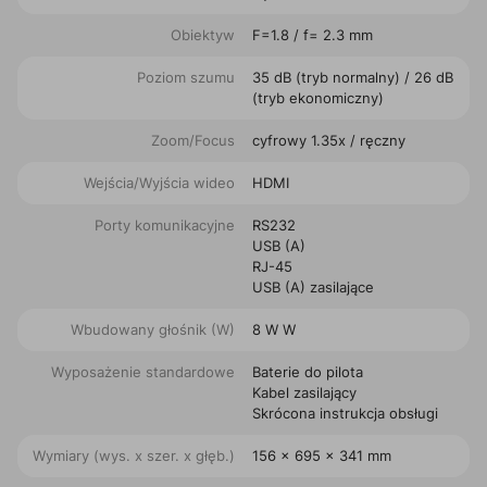
Obiektyw
F=1.8 / f= 2.3 mm
Poziom szumu
35 dB (tryb normalny) / 26 dB
(tryb ekonomiczny)
Zoom/Focus
cyfrowy 1.35x / ręczny
Wejścia/Wyjścia wideo
HDMI
Porty komunikacyjne
RS232
USB (A)
RJ-45
USB (A) zasilające
Wbudowany głośnik (W)
8 W W
Wyposażenie standardowe
Baterie do pilota
Kabel zasilający
Skrócona instrukcja obsługi
Wymiary (wys. x szer. x głęb.)
156 x 695‎ x 341 mm