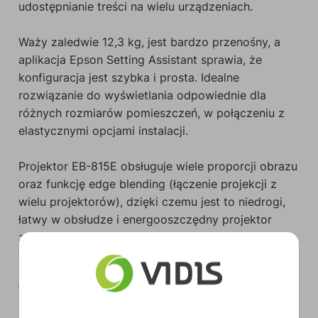
udostępnianie treści na wielu urządzeniach.
Waży zaledwie 12,3 kg, jest bardzo przenośny, a
aplikacja Epson Setting Assistant sprawia, że
konfiguracja jest szybka i prosta. Idealne
rozwiązanie do wyświetlania odpowiednie dla
różnych rozmiarów pomieszczeń, w połączeniu z
elastycznymi opcjami instalacji.
Projektor EB-815E obsługuje wiele proporcji obrazu
oraz funkcję edge blending (łączenie projekcji z
wielu projektorów), dzięki czemu jest to niedrogi,
łatwy w obsłudze i energooszczędny projektor
zapewniający ultra szeroki obraz, idealny do
wideokonferencji.
W połączeniu z ekranem Epson Ambient Light
Rejection Screen projektor EB-810E zapewnia tak