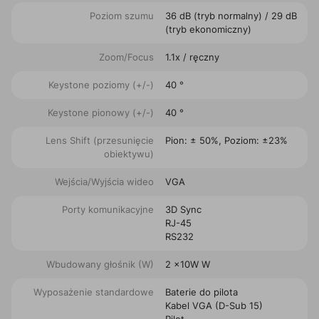
Poziom szumu
36 dB (tryb normalny) / 29 dB
(tryb ekonomiczny)
Zoom/Focus
1.1x / ręczny
Keystone poziomy (+/-)
40 °
Keystone pionowy (+/-)
40 °
Lens Shift (przesunięcie
Pion: ± 50%, Poziom: ±23%
obiektywu)
Wejścia/Wyjścia wideo
VGA
Porty komunikacyjne
3D Sync
RJ-45
RS232
Wbudowany głośnik (W)
2 x10W W
Wyposażenie standardowe
Baterie do pilota
Kabel VGA (D-Sub 15)