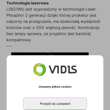
Technologia laserowa
LS921WU jest wyposażony w technologie Laser
Phosphor 2 generacji dzięki której projketor jest
odporny na przegrzanie, ma doskonałą wydajność
kolorów oraz o 20% większą jasność. Konstrukcja
bez lampy sprawia, że projektor jest bardziej
kompaktowy.
---
Używamy plików cookies
Przejdź do ustawień