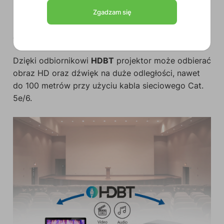
Zgadzam się
Odbiór sygnału AV na duże odległości
Dzięki odbiornikowi
HDBT
projektor może odbierać
obraz HD oraz dźwięk na duże odległości, nawet
do 100 metrów przy użyciu kabla sieciowego Cat.
5e/6.