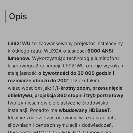
Opis
LS921WU
to zaawansowany projektor instalacyjny
krótkiego rzutu WUXGA o jasności
6000 ANSI
lumenów.
Wykorzystując technologię luminoforu
laserowego 2 generacji, LS921WU oferuje wysoką i
stałą jasność
o żywotności do 20 000 godzin i
rozmiarze obrazu do 200"
. Dzięki takim
właściwościom jak:
1,1-krotny zoom, przesunięcie
obiektywu, projekcja 360 stopni i tryb portretowy
tworzy niesamowicie elastyczne środowisko
instalacji. Ponadto ma
wbudowany HDBaseT
.
Idealnie znajdzie zastosowanie w restauracjach,
siłowniach i centrach symulacji / doświadczeń.
Dwa porty HDMI 2.0b / HDCP 2.2 zapewniają