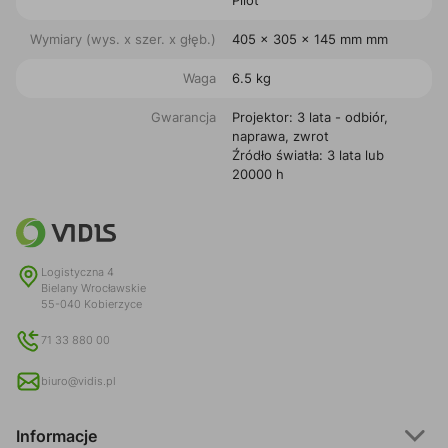
Pilot
Wymiary (wys. x szer. x głęb.)
405 x 305 x 145 mm mm
Waga
6.5 kg
Gwarancja
Projektor: 3 lata - odbiór,
naprawa, zwrot
Źródło światła: 3 lata lub
20000 h
Logistyczna 4
Bielany Wrocławskie
55-040 Kobierzyce
71 33 880 00
biuro@vidis.pl
Informacje