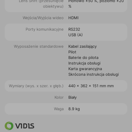
Lens Shift (przesunięcie
Pionowo ±50 %, poziomo ±20
obiektywu)
%
Wejścia/Wyjścia wideo
HDMI
Porty komunikacyjne
RS232
USB (A)
Wyposażenie standardowe
Kabel zasilający
Pilot
Baterie do pilota
Instrukcja obsługi
Karta gwarancyjna
Skrócona instrukcja obsługi
Wymiary (wys. x szer. x głęb.)
440‎ x 362 x 151 mm mm
Kolor
Biały
Waga
8.9 kg