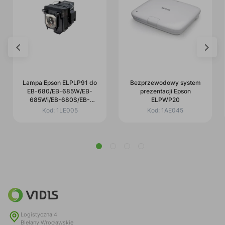
Lampa Epson ELPLP91 do
Bezprzewodowy system
EB-680/EB-685W/EB-
prezentacji Epson
685Wi/EB-680S/EB-
ELPWP20
685WS/EB-695Wi
Kod:
1LE005
Kod:
1AE045
Logistyczna 4
Bielany Wrocławskie