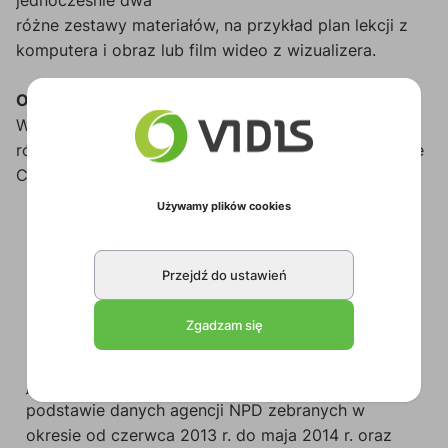
jednocześnie dwa
różne zestawy materiałów, na przykład plan lekcji z
komputera i obraz lub film wideo z wizualizera.
Opcjonalna łączność bezprzewodowa
Wyświetlaj obraz przesyłany bezprzewodowo z
różnych urządzeń mobilnych lub komputerów Google
Chromebook za pomocą aplikacji iProjection**.
Używamy plików cookies
* Jasność koloru (natężenie światła barwnego)
zmierzono zgodnie z IDMS 15.4. Jasność kolorów
Przejdź do ustawień
zależy od warunków użytkowania.
Najpopularniejsze projektory 3LCD firmy Epson do
Zgadzam się
zastosowań biznesowych i edukacyjnych w
porównaniu z najpopularniejszymi
jednoprocesorowymi projektorami DLP, na
podstawie danych agencji NPD zebranych w
okresie od czerwca 2013 r. do maja 2014 r. oraz