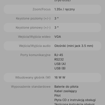
(tryb Eco2)
Zoom/Focus
1.35x / ręczny
Keystone poziomy (+/-)
3 °
Keystone pionowy (+/-)
3 °
Wejścia/Wyjścia wideo
VGA
Wejścia/Wyjścia audio
Głośniki (mini jack 3.5 mm)
Porty komunikacyjne
RJ-45
RS232
USB (A)
USB (B)
Wbudowany głośnik (W)
16 W W
Wyposażenie standardowe
Baterie do pilota
Kabel zasilający
Pilot
Płyta CD z instrukcją obsługi
Skrócona instrukcja obsługi