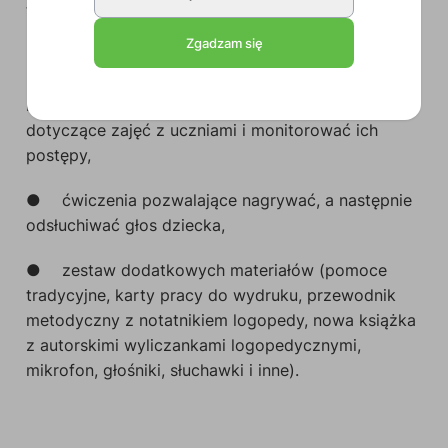
terapii głosek, a także z zakresu etapów
ponadstandardowych,
Zgadzam się
●
narzędzie Kartoteka (baza danych dla
logopedy), które pozwala prowadzić zapiski
dotyczące zajęć z uczniami i monitorować ich
postępy,
●
ćwiczenia pozwalające nagrywać, a następnie
odsłuchiwać głos dziecka,
●
zestaw dodatkowych materiałów (pomoce
tradycyjne, karty pracy do wydruku, przewodnik
metodyczny z notatnikiem logopedy, nowa książka
z autorskimi wyliczankami logopedycznymi,
mikrofon, głośniki, słuchawki i inne).