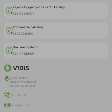
Zajęcia logopedyczne cz.2 - katalog
966.68 KB
PDF
Porównanie pakietów
387.72 KB
JPG
Dokumenty demo
634.47 KB
PDF
Logistyczna 4
Bielany Wrocławskie
55-040 Kobierzyce
71 33 880 00
biuro@vidis.pl