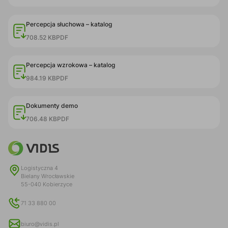
Percepcja słuchowa – katalog
708.52 KB
PDF
Percepcja wzrokowa – katalog
984.19 KB
PDF
Dokumenty demo
706.48 KB
PDF
Logistyczna 4
Bielany Wrocławskie
55-040 Kobierzyce
71 33 880 00
biuro@vidis.pl