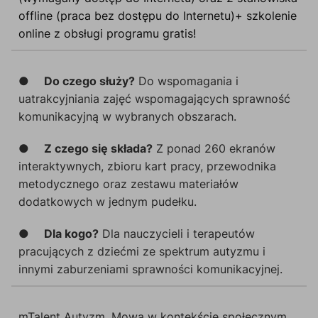
offline (praca bez dostępu do Internetu)+ szkolenie
online z obsługi programu gratis!
●
Do czego służy?
Do wspomagania i
uatrakcyjniania zajęć wspomagających sprawność
komunikacyjną w wybranych obszarach.
●
Z czego się składa?
Z ponad 260 ekranów
interaktywnych, zbioru kart pracy, przewodnika
metodycznego oraz zestawu materiałów
dodatkowych w jednym pudełku.
●
Dla kogo?
Dla nauczycieli i terapeutów
pracujących z dziećmi ze spektrum autyzmu i
innymi zaburzeniami sprawności komunikacyjnej.
mTalent Autyzm. Mowa w kontekście społecznym