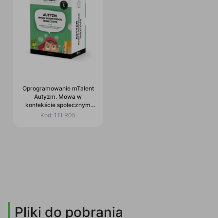
Oprogramowanie mTalent
Autyzm. Mowa w
kontekście społecznym
cz.1
Kod:
1TLR05
Pliki do pobrania