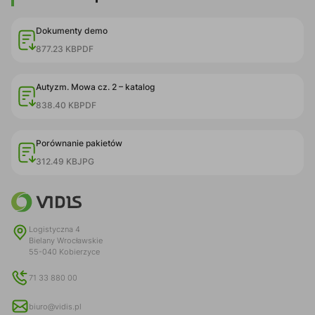
Dokumenty demo
877.23 KB
PDF
Autyzm. Mowa cz. 2 – katalog
838.40 KB
PDF
Porównanie pakietów
312.49 KB
JPG
Logistyczna 4
Bielany Wrocławskie
55-040 Kobierzyce
71 33 880 00
biuro@vidis.pl