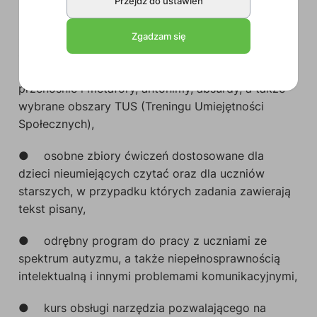
Przejdź do ustawień
●
ćwiczenia o prostej i przemyślanej konstrukcji
z obszarów takich jak: komunikat a odbiorca i
Zgadzam się
sytuacja, barwa głosu i intonacja, tempo i płynność
mowy, natężenie mowy, historyjki i dialogi,
przenośnie i metafory, antonimy, absurdy, a także
wybrane obszary TUS (Treningu Umiejętności
Społecznych),
●
osobne zbiory ćwiczeń dostosowane dla
dzieci nieumiejących czytać oraz dla uczniów
starszych, w przypadku których zadania zawierają
tekst pisany,
●
odrębny program do pracy z uczniami ze
spektrum autyzmu, a także niepełnosprawnością
intelektualną i innymi problemami komunikacyjnymi,
●
kurs obsługi narzędzia pozwalającego na