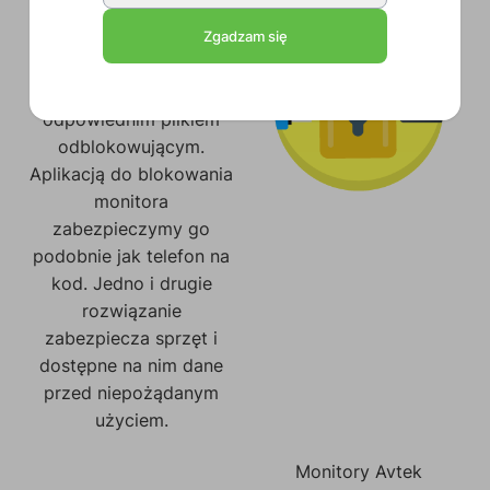
zablokować monitor i
odblokować jedynie po
Zgadzam się
podłączeniu klucza
(pamięci USB) z
odpowiednim plikiem
odblokowującym.
Aplikacją do blokowania
monitora
zabezpieczymy go
podobnie jak telefon na
kod. Jedno i drugie
rozwiązanie
zabezpiecza sprzęt i
dostępne na nim dane
przed niepożądanym
użyciem.
Monitory Avtek