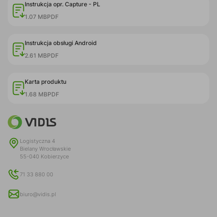
Instrukcja opr. Capture - PL
1.07 MB
PDF
Instrukcja obsługi Android
2.61 MB
PDF
Karta produktu
1.68 MB
PDF
Logistyczna 4
Bielany Wrocławskie
55-040 Kobierzyce
71 33 880 00
biuro@vidis.pl