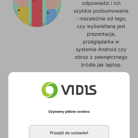
odpowiedzi i ich
szybkie podsumowanie
- niezależnie od tego,
czy wyświetlana jest
prezentacja,
przeglądarka w
systemie Android czy
obraz z zewnętrznego
źródła jak laptop.
Funkcje blokowania
monitora to rozwiązanie
dedykowane dla
środowiska szkolnego
oraz sprawdzające się
Używamy plików cookies
w zatłoczonych
miejscach. USB Disk
Lock pozwala
Przejdź do ustawień