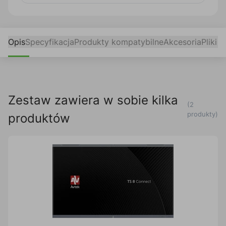
Opis
Specyfikacja
Produkty kompatybilne
Akcesoria
Pliki 
Zestaw zawiera w sobie kilka
(2
produkty)
produktów