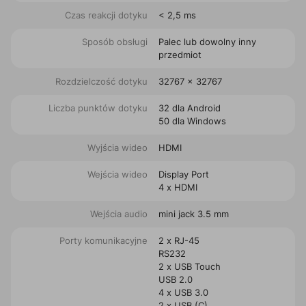
Czas reakcji dotyku
< 2,5 ms
Sposób obsługi
Palec lub dowolny inny
przedmiot
Rozdzielczość dotyku
32767 x 32767
Liczba punktów dotyku
32 dla Android
50 dla Windows
Wyjścia wideo
HDMI
Wejścia wideo
Display Port
4 x HDMI
Wejścia audio
mini jack 3.5 mm
Porty komunikacyjne
2 x RJ-45
RS232
2 x USB Touch
USB 2.0
4 x USB 3.0
2 x USB (C)