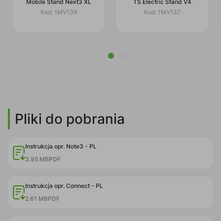
Mobile Stand Next3 XL
TS Electric Stand V4
Kod:
1MV139
Kod:
1MV137
Pliki do pobrania
Instrukcja opr. Note3 - PL
3.95 MB
PDF
Instrukcja opr. Connect - PL
2.61 MB
PDF