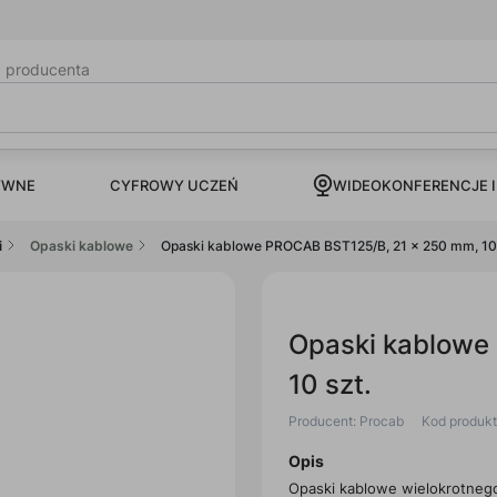
b producenta
CYFROWY UCZEŃ
YWNE
WIDEOKONFERENCJE I
i
Opaski kablowe
Opaski kablowe PROCAB BST125/B, 21 x 250 mm, 10 
Opaski kablowe
10 szt.
Producent: Procab
Kod produk
Opis
Opaski kablowe wielokrotnego