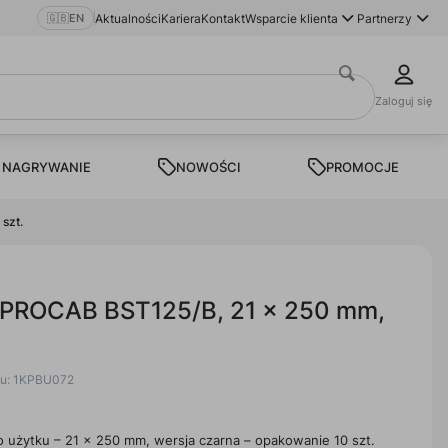
🇬🇧
EN
Aktualności
Kariera
Kontakt
Wsparcie klienta
Partnerzy
Zaloguj się
 NAGRYWANIE
NOWOŚCI
PROMOCJE
szt.
 PROCAB BST125/B, 21 x 250 mm,
tu: 1KPBU072
 użytku – 21 x 250 mm, wersja czarna – opakowanie 10 szt.