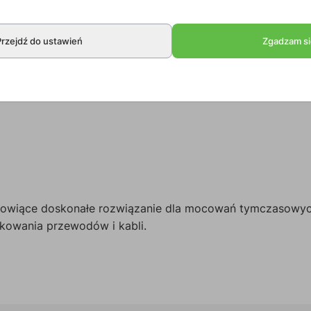
Przejdź do ustawień
Zgadzam si
nowiące doskonałe rozwiązanie dla mocowań tymczasowych.
kowania przewodów i kabli.