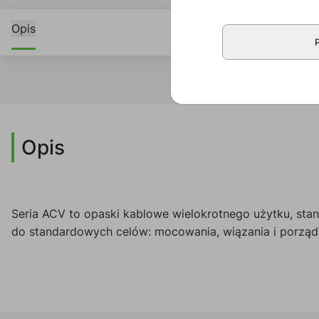
Opis
Opis
Seria ACV to opaski kablowe wielokrotnego użytku, sta
do standardowych celów: mocowania, wiązania i porząd