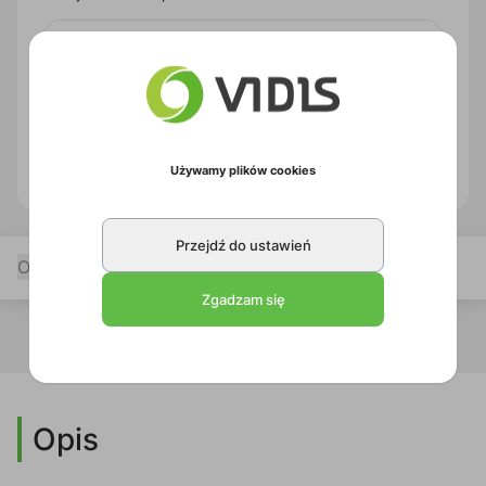
41,00 zł
brutto
Zapytaj o produkt
PDF produktu
Używamy plików cookies
Przejdź do ustawień
Opis
Zgadzam się
Opis